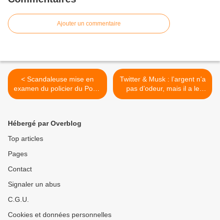
Ajouter un commentaire
< Scandaleuse mise en
Twitter & Musk : l’argent n’a
examen du policier du Pont-
pas d’odeur, mais il a le
Neuf pour « homicide
pouvoir >
volontaire »
Hébergé par Overblog
Top articles
Pages
Contact
Signaler un abus
C.G.U.
Cookies et données personnelles