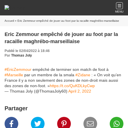
MENU
Accueil
» Eric Zemmour empêché de jouer au foot par la racaille maghrébo-marseillaise
Eric Zemmour empêché de jouer au foot par la
racaille maghrébo-marseillaise
Publié le 02/04/2022 à 18:46
Par
Thomas Joly
#EricZemmour
empêché de terminer son match de foot à
#Marseille
par un membre de la smala
#Zidane
: « On voit qu’en
France il y a non seulement des zones de non-droit mais aussi
des zones de non-foot. »
https://t.co/QuKDLkyCwp
— Thomas Joly (@ThomasJoly60)
April 2, 2022
Partager