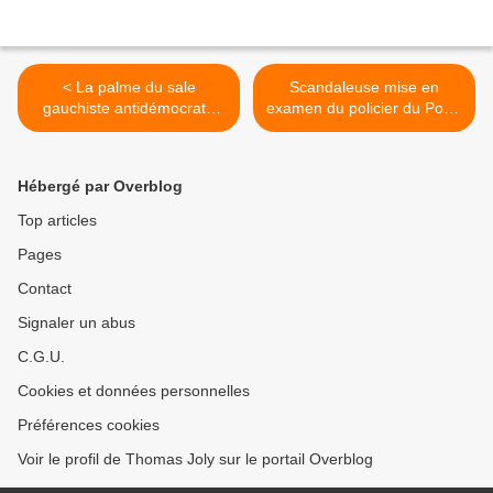
< La palme du sale
Scandaleuse mise en
gauchiste antidémocrate
examen du policier du Pont-
est attribuée au maire de
Neuf pour « homicide
Técou dans le Tarn
volontaire » >
Hébergé par Overblog
Top articles
Pages
Contact
Signaler un abus
C.G.U.
Cookies et données personnelles
Préférences cookies
Voir le profil de Thomas Joly sur le portail Overblog