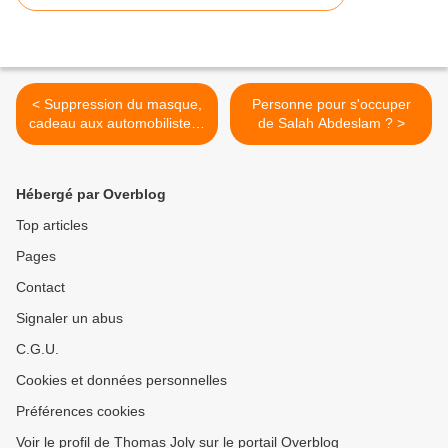
< Suppression du masque,
Personne pour s'occuper
cadeau aux automobilistes :
de Salah Abdeslam ? >
la belle série Netflix du
Président-candidat
Hébergé par Overblog
Top articles
Pages
Contact
Signaler un abus
C.G.U.
Cookies et données personnelles
Préférences cookies
Voir le profil de Thomas Joly sur le portail Overblog