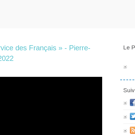
vice des Français » - Pierre-
Le P
2022
Suiv