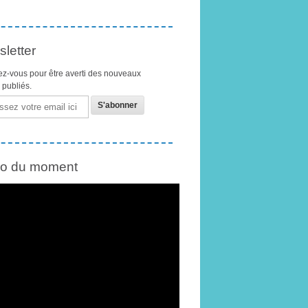
letter
z-vous pour être averti des nouveaux
s publiés.
éo du moment