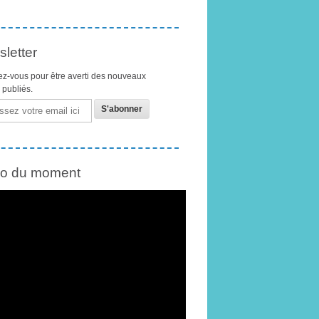
letter
z-vous pour être averti des nouveaux
s publiés.
éo du moment