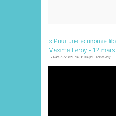
« Pour une économie libé
Maxime Leroy - 12 mars
17 Mars 2022, 07:11am
|
Publié par Thomas Joly