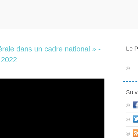
rale dans un cadre national » -
Le P
 2022
Suiv