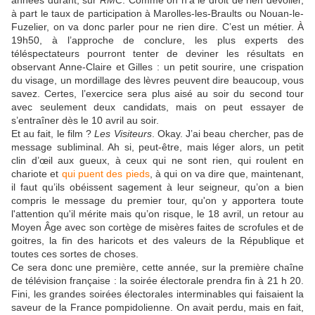
années durant, sur
RMC
. Comme on n’a le droit de rien dévoiler,
à part le taux de participation à Marolles-les-Braults ou Nouan-le-
Fuzelier, on va donc parler pour ne rien dire. C’est un métier. À
19h50, à l’approche de conclure, les plus experts des
téléspectateurs pourront tenter de deviner les résultats en
observant Anne-Claire et Gilles : un petit sourire, une crispation
du visage, un mordillage des lèvres peuvent dire beaucoup, vous
savez. Certes, l’exercice sera plus aisé au soir du second tour
avec seulement deux candidats, mais on peut essayer de
s’entraîner dès le 10 avril au soir.
Et au fait, le film ?
Les Visiteurs
. Okay. J’ai beau chercher, pas de
message subliminal. Ah si, peut-être, mais léger alors, un petit
clin d’œil aux gueux, à ceux qui ne sont rien, qui roulent en
chariote et
qui puent des pieds
, à qui on va dire que, maintenant,
il faut qu’ils obéissent sagement à leur seigneur, qu’on a bien
compris le message du premier tour, qu'on y apportera toute
l'attention qu'il mérite mais qu’on risque, le 18 avril, un retour au
Moyen Âge avec son cortège de misères faites de scrofules et de
goitres, la fin des haricots et des valeurs de la République et
toutes ces sortes de choses.
Ce sera donc une première, cette année, sur la première chaîne
de télévision française : la soirée électorale prendra fin à 21 h 20.
Fini, les grandes soirées électorales interminables qui faisaient la
saveur de la France pompidolienne. On avait perdu, mais en fait,