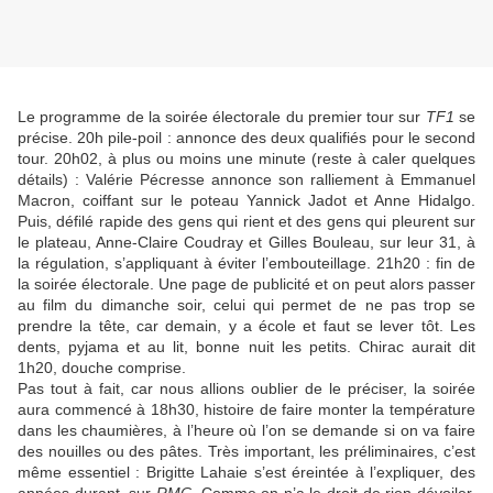
Le programme de la soirée électorale du premier tour sur
TF1
se
précise. 20h pile-poil : annonce des deux qualifiés pour le second
tour. 20h02, à plus ou moins une minute (reste à caler quelques
détails) : Valérie Pécresse annonce son ralliement à Emmanuel
Macron, coiffant sur le poteau Yannick Jadot et Anne Hidalgo.
Puis, défilé rapide des gens qui rient et des gens qui pleurent sur
le plateau, Anne-Claire Coudray et Gilles Bouleau, sur leur 31, à
la régulation, s’appliquant à éviter l’embouteillage. 21h20 : fin de
la soirée électorale. Une page de publicité et on peut alors passer
au film du dimanche soir, celui qui permet de ne pas trop se
prendre la tête, car demain, y a école et faut se lever tôt. Les
dents, pyjama et au lit, bonne nuit les petits. Chirac aurait dit
1h20, douche comprise.
Pas tout à fait, car nous allions oublier de le préciser, la soirée
aura commencé à 18h30, histoire de faire monter la température
dans les chaumières, à l’heure où l’on se demande si on va faire
des nouilles ou des pâtes. Très important, les préliminaires, c’est
même essentiel : Brigitte Lahaie s’est éreintée à l’expliquer, des