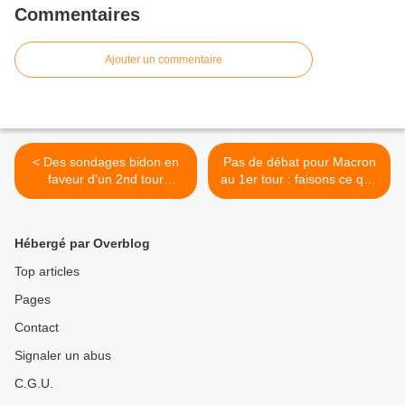
Commentaires
Ajouter un commentaire
< Des sondages bidon en
Pas de débat pour Macron
faveur d'un 2nd tour
au 1er tour : faisons ce qu'il
Macron/Le Pen
faut pour qu'il ne soit pas
au 2nd ! >
Hébergé par Overblog
Top articles
Pages
Contact
Signaler un abus
C.G.U.