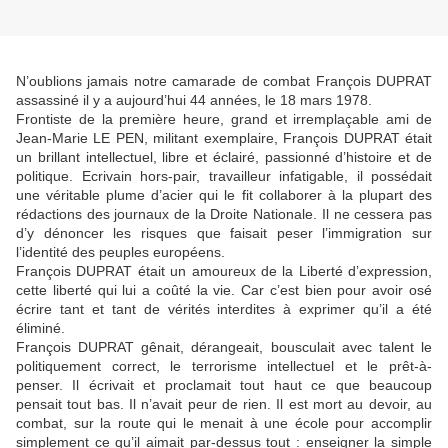
N’oublions jamais notre camarade de combat François DUPRAT
assassiné il y a aujourd’hui 44 années, le 18 mars 1978.
Frontiste de la première heure, grand et irremplaçable ami de
Jean-Marie LE PEN, militant exemplaire, François DUPRAT était
un brillant intellectuel, libre et éclairé, passionné d’histoire et de
politique. Ecrivain hors-pair, travailleur infatigable, il possédait
une véritable plume d’acier qui le fit collaborer à la plupart des
rédactions des journaux de la Droite Nationale. Il ne cessera pas
d’y dénoncer les risques que faisait peser l’immigration sur
l’identité des peuples européens.
François DUPRAT était un amoureux de la Liberté d’expression,
cette liberté qui lui a coûté la vie. Car c’est bien pour avoir osé
écrire tant et tant de vérités interdites à exprimer qu’il a été
éliminé.
François DUPRAT gênait, dérangeait, bousculait avec talent le
politiquement correct, le terrorisme intellectuel et le prêt-à-
penser. Il écrivait et proclamait tout haut ce que beaucoup
pensait tout bas. Il n’avait peur de rien. Il est mort au devoir, au
combat, sur la route qui le menait à une école pour accomplir
simplement ce qu’il aimait par-dessus tout : enseigner la simple