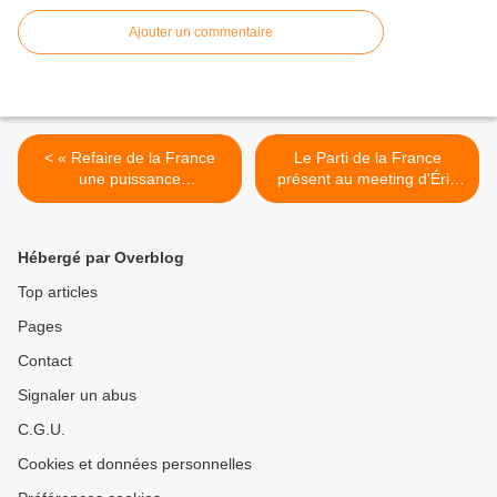
Ajouter un commentaire
< « Refaire de la France
Le Parti de la France
une puissance
présent au meeting d'Éric
internationale » - Jean-
Zemmour au Trocadéro >
Claude Rolinat - 12 mars
2022
Hébergé par Overblog
Top articles
Pages
Contact
Signaler un abus
C.G.U.
Cookies et données personnelles