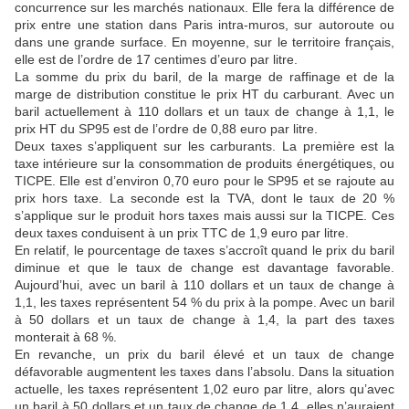
concurrence sur les marchés nationaux. Elle fera la différence de
prix entre une station dans Paris intra-muros, sur autoroute ou
dans une grande surface. En moyenne, sur le territoire français,
elle est de l’ordre de 17 centimes d’euro par litre.
La somme du prix du baril, de la marge de raffinage et de la
marge de distribution constitue le prix HT du carburant. Avec un
baril actuellement à 110 dollars et un taux de change à 1,1, le
prix HT du SP95 est de l’ordre de 0,88 euro par litre.
Deux taxes s’appliquent sur les carburants. La première est la
taxe intérieure sur la consommation de produits énergétiques, ou
TICPE. Elle est d’environ 0,70 euro pour le SP95 et se rajoute au
prix hors taxe. La seconde est la TVA, dont le taux de 20 %
s’applique sur le produit hors taxes mais aussi sur la TICPE. Ces
deux taxes conduisent à un prix TTC de 1,9 euro par litre.
En relatif, le pourcentage de taxes s’accroît quand le prix du baril
diminue et que le taux de change est davantage favorable.
Aujourd’hui, avec un baril à 110 dollars et un taux de change à
1,1, les taxes représentent 54 % du prix à la pompe. Avec un baril
à 50 dollars et un taux de change à 1,4, la part des taxes
monterait à 68 %.
En revanche, un prix du baril élevé et un taux de change
défavorable augmentent les taxes dans l’absolu. Dans la situation
actuelle, les taxes représentent 1,02 euro par litre, alors qu’avec
un baril à 50 dollars et un taux de change de 1,4, elles n’auraient