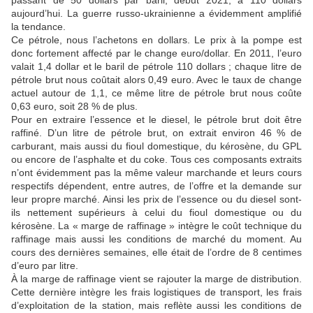
passant de 50 dollars par baril, début 2021, à 110 dollars
aujourd’hui. La guerre russo-ukrainienne a évidemment amplifié
la tendance.
Ce pétrole, nous l’achetons en dollars. Le prix à la pompe est
donc fortement affecté par le change euro/dollar. En 2011, l’euro
valait 1,4 dollar et le baril de pétrole 110 dollars ; chaque litre de
pétrole brut nous coûtait alors 0,49 euro. Avec le taux de change
actuel autour de 1,1, ce même litre de pétrole brut nous coûte
0,63 euro, soit 28 % de plus.
Pour en extraire l’essence et le diesel, le pétrole brut doit être
raffiné. D’un litre de pétrole brut, on extrait environ 46 % de
carburant, mais aussi du fioul domestique, du kérosène, du GPL
ou encore de l’asphalte et du coke. Tous ces composants extraits
n’ont évidemment pas la même valeur marchande et leurs cours
respectifs dépendent, entre autres, de l’offre et la demande sur
leur propre marché. Ainsi les prix de l’essence ou du diesel sont-
ils nettement supérieurs à celui du fioul domestique ou du
kérosène. La « marge de raffinage » intègre le coût technique du
raffinage mais aussi les conditions de marché du moment. Au
cours des dernières semaines, elle était de l’ordre de 8 centimes
d’euro par litre.
À la marge de raffinage vient se rajouter la marge de distribution.
Cette dernière intègre les frais logistiques de transport, les frais
d’exploitation de la station, mais reflète aussi les conditions de