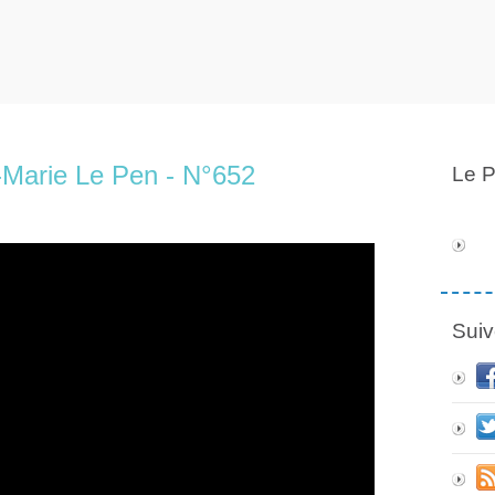
-Marie Le Pen - N°652
Le P
Suiv