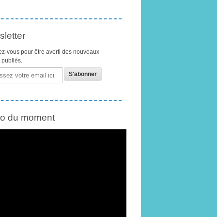
letter
z-vous pour être averti des nouveaux
s publiés.
éo du moment