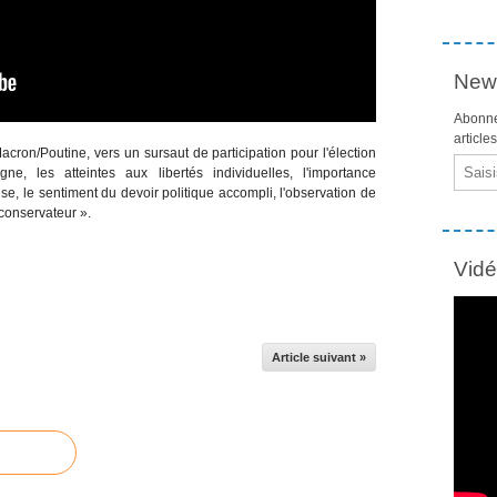
News
Abonne
article
acron/Poutine, vers un sursaut de participation pour l'élection
Email
ne, les atteintes aux libertés individuelles, l'importance
aise, le sentiment du devoir politique accompli, l'observation de
conservateur ».
Vid
Article suivant »