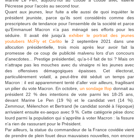
Marine Le Pen, aujourd’hui au coude à coude avec Valérie
Pécresse pour l’accès au second tour.
Quant aux jeunes, leur fuite a elle aussi de quoi inquiéter le
président jeuniste, parce qu’ils sont considérés comme des
prescripteurs de tendance pour l’ensemble de la société et parce
qu'Emmanuel Macron n’a pas ménagé ses efforts pour les
séduire. Il avait été jusqu’à
exhiber le portrait des jeunes
youtubers McFly et Carlito
le 2 septembre 2021 dans une
allocution présidentielle, trois mois après leur avoir fait la
promesse de ce coup de publicité malvenu lors d’un concours
d’anecdotes... Prestige présidentiel, qu'a-t-il fait de toi ? Mais on
n’attrape pas les mouches avec du vinaigre ni les jeunes avec
des offensives démagogiques épaisses. Cet électorat,
particulièrement volatil, a peut-être été séduit un temps par
Macron : il est apparemment tenté d’aller voir ailleurs, fragilisant
un pilier du vote Macron. En octobre,
un sondage Ifop
donnait au
président 22 % des intentions de vote parmi les 18-25 ans,
devant Marine Le Pen (19 %) et le candidat vert (14 %).
Zemmour, Mélenchon et Bertrand (le candidat sondé à l’époque)
arrivaient ensuite ex-aequo avec 9 %. Cette catégorie pèse donc
lourd parmi la population qui s’apprête à voter Macron : la fissure
n'a rien de rassurant pour le Président.
Par ailleurs, la statue du commandeur de la France covidée vient
de prendre de plein fouet deux mauvaises nouvelles, non encore