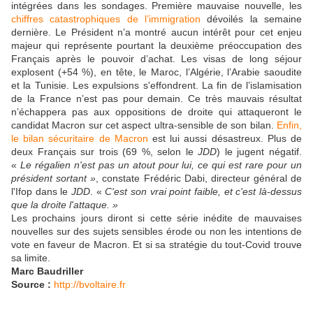
intégrées dans les sondages. Première mauvaise nouvelle, les
chiffres catastrophiques de l’immigration
dévoilés la semaine
dernière. Le Président n’a montré aucun intérêt pour cet enjeu
majeur qui représente pourtant la deuxième préoccupation des
Français après le pouvoir d’achat. Les visas de long séjour
explosent (+54 %), en tête, le Maroc, l’Algérie, l’Arabie saoudite
et la Tunisie. Les expulsions s'effondrent. La fin de l’islamisation
de la France n’est pas pour demain. Ce très mauvais résultat
n’échappera pas aux oppositions de droite qui attaqueront le
candidat Macron sur cet aspect ultra-sensible de son bilan.
Enfin,
le bilan sécuritaire de Macron
est lui aussi désastreux. Plus de
deux Français sur trois (69 %, selon le
JDD
) le jugent négatif.
«
Le régalien n'est pas un atout pour lui, ce qui est rare pour un
président sortant »
, constate Frédéric Dabi, directeur général de
l'Ifop dans le
JDD
. «
C'est son vrai point faible, et c'est là-dessus
que la droite l'attaque. »
Les prochains jours diront si cette série inédite de mauvaises
nouvelles sur des sujets sensibles érode ou non les intentions de
vote en faveur de Macron. Et si sa stratégie du tout-Covid trouve
sa limite.
Marc Baudriller
Source :
http://bvoltaire.fr