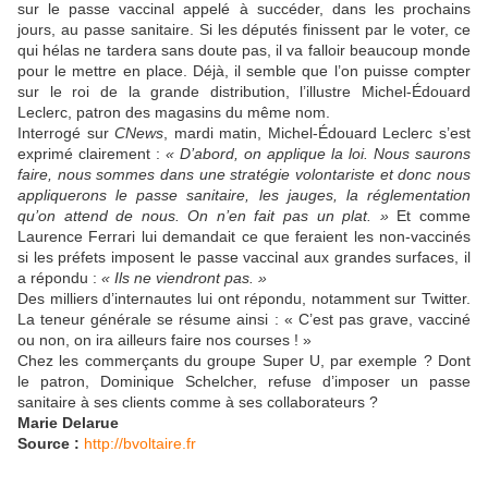
sur le passe vaccinal appelé à succéder, dans les prochains
jours, au passe sanitaire. Si les députés finissent par le voter, ce
qui hélas ne tardera sans doute pas, il va falloir beaucoup monde
pour le mettre en place. Déjà, il semble que l’on puisse compter
sur le roi de la grande distribution, l’illustre Michel-Édouard
Leclerc, patron des magasins du même nom.
Interrogé sur
CNews
, mardi matin, Michel-Édouard Leclerc s’est
exprimé clairement :
« D’abord, on applique la loi. Nous saurons
faire, nous sommes dans une stratégie volontariste et donc nous
appliquerons le passe sanitaire, les jauges, la réglementation
qu’on attend de nous. On n’en fait pas un plat. »
Et comme
Laurence Ferrari lui demandait ce que feraient les non-vaccinés
si les préfets imposent le passe vaccinal aux grandes surfaces, il
a répondu :
« Ils ne viendront pas. »
Des milliers d’internautes lui ont répondu, notamment sur Twitter.
La teneur générale se résume ainsi : « C’est pas grave, vacciné
ou non, on ira ailleurs faire nos courses ! »
Chez les commerçants du groupe Super U, par exemple ? Dont
le patron, Dominique Schelcher, refuse d’imposer un passe
sanitaire à ses clients comme à ses collaborateurs ?
Marie Delarue
Source :
http://bvoltaire.fr