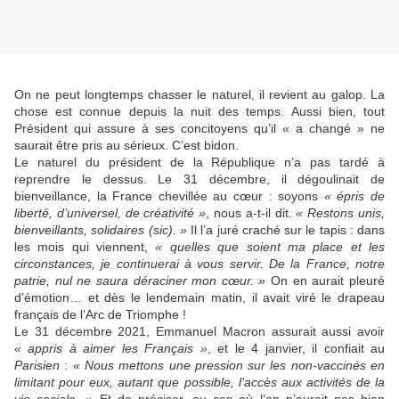
On ne peut longtemps chasser le naturel, il revient au galop. La
chose est connue depuis la nuit des temps. Aussi bien, tout
Président qui assure à ses concitoyens qu’il « a changé » ne
saurait être pris au sérieux. C’est bidon.
Le naturel du président de la République n’a pas tardé à
reprendre le dessus. Le 31 décembre, il dégoulinait de
bienveillance, la France chevillée au cœur : soyons
« épris de
liberté, d’universel, de créativité »
, nous a-t-il dit.
« Restons unis,
bienveillants, solidaires (sic). »
Il l’a juré craché sur le tapis : dans
les mois qui viennent,
« quelles que soient ma place et les
circonstances, je continuerai à vous servir. De la France, notre
patrie, nul ne saura déraciner mon cœur. »
On en aurait pleuré
d’émotion… et dès le lendemain matin, il avait viré le drapeau
français de l’Arc de Triomphe !
Le 31 décembre 2021, Emmanuel Macron assurait aussi avoir
« appris à aimer les Français »
, et le 4 janvier, il confiait au
Parisien
:
« Nous mettons une pression sur les non-vaccinés en
limitant pour eux, autant que possible, l’accès aux activités de la