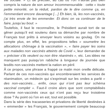
vie sociale. »
Et de préciser, au cas où l’on n’aurait pas bien
compris la nature de son amour incommensurable : cette
« toute
petite minorité, on la réduit, pardon de le dire comme ça, en
l’emmerdant encore davantage […] Eh bien, là, les non-vaccinés,
j’ai très envie de les emmerder. Et donc on va continuer de le
faire, jusqu’au bout. »
Toutefois, il faut le reconnaître, le Président aurait tort de se
gêner puisqu’il est soutenu dans sa démarche par nombre de
Français tout prêts à envoyer leurs voisins au goulag. On ne
compte plus, en effet, les propositions telles
« soumettre les
allocations chômage à la vaccination »
,
« faire payer les soins
aux malades non vaccinés atteints de Covid »
, leur demander de
« préciser s’ils veulent ou non être réanimés »
, etc. Les idées ne
manquent pas puisqu’on rabâche à longueur de journée que
lesdits non-vaccinés mettent la nation en péril.
À ce propos, une phrase a frappé ce matin mon oreille délicate.
Parlant de ces non-vaccinés qui encombreraient les services de
réanimation, un médecin qui s’exprimait sur les ondes a parlé
«
des non-vaccinés… enfin, ceux qui n’ont pas leur schéma
vaccinal complet »
. Faut-il croire alors que sont comptabilisés
comme non-vaccinés ceux qui n’ont pas reçu leur troisième
dose ? Au point où l’on en est, tout est possible.
Dans la série des tracasseries et privations de liberté destinées à
« emmerder » les Français, le gouvernement compte beaucoup