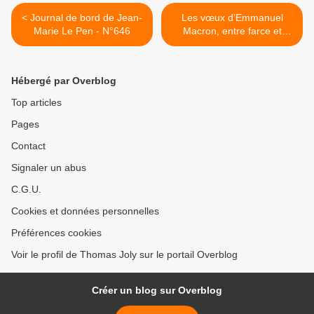
< Journal de bord de Jean-
Les vœux d’Emmanuel
Marie Le Pen - N°646
Macron, entre farce et
cotillons >
Hébergé par Overblog
Top articles
Pages
Contact
Signaler un abus
C.G.U.
Cookies et données personnelles
Préférences cookies
Voir le profil de Thomas Joly sur le portail Overblog
Créer un blog sur Overblog