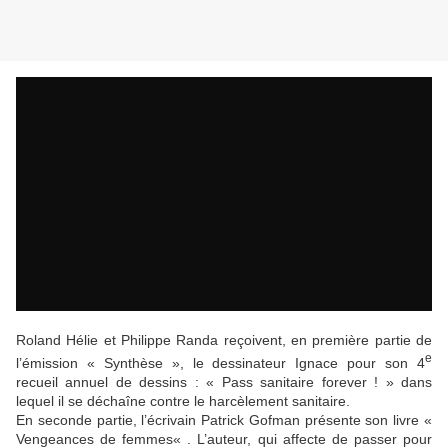
Roland Hélie et Philippe Randa reçoivent, en première partie de
e
l’émission « Synthèse », le dessinateur Ignace pour son 4
recueil annuel de dessins : « Pass sanitaire forever ! » dans
lequel il se déchaîne contre le harcèlement sanitaire.
En seconde partie, l’écrivain Patrick Gofman présente son livre «
Vengeances de femmes« . L’auteur, qui affecte de passer pour