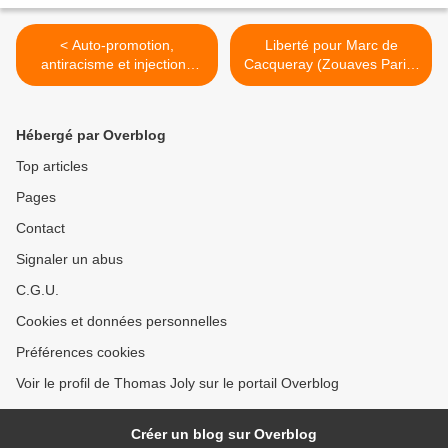
< Auto-promotion,
Liberté pour Marc de
antiracisme et injections
Cacqueray (Zouaves Paris)
pour tous, Macron nous
et François-Aubert Gannat
assomme mais ne nous
(Alvarium) ! >
apprend rien !
Hébergé par Overblog
Top articles
Pages
Contact
Signaler un abus
C.G.U.
Cookies et données personnelles
Préférences cookies
Voir le profil de Thomas Joly sur le portail Overblog
Créer un blog sur Overblog