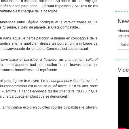
 disparitions d’espèces animales. Au terme de son voyage,
crasés sur son pare-brise… Où sont-ils passés ? Si Greta ne les
mentaire s’est chargée de la besogne.
News
blances entre l’égérie nordique et la version française,
Le
. Si jeune, si pétri de planète, si Greta-compatible…
Abonne
article
al
dans lequel le héros parcourt le monde en compagnie de la
Email
biodiversité, le quotidien dresse un portrait dithyrambique de
ur la sauvegarde de la nature. Comme c’est attendrissant.
i sensibilise et participe, il l’espère, au changement culturel
pas d’apporter tout son soutien à ces braves petits qui
Vid
ssances financières qu’il représente.
mé pour égarer le citoyen. Le
« changement culturel »
évoqué
 du consommateur est la cause du désastre.
« En 50 ans, nous
e »
, affirme la bande-annonce du documentaire. NOUS ? Que
 une barquette en plastique se dénoncent !
s, la mouvance écolo en culottes courtes culpabilise le citoyen.