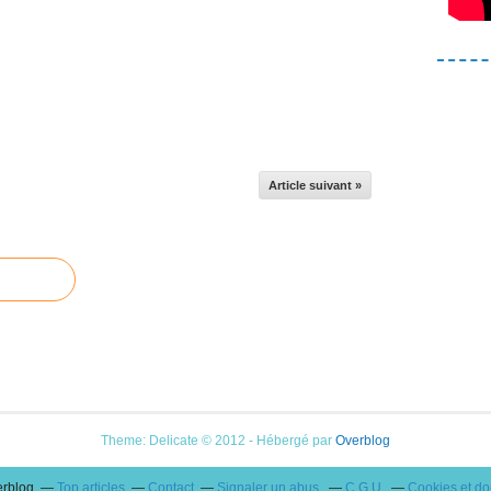
Article suivant »
Theme: Delicate © 2012 - Hébergé par
Overblog
erblog
Top articles
Contact
Signaler un abus
C.G.U.
Cookies et d