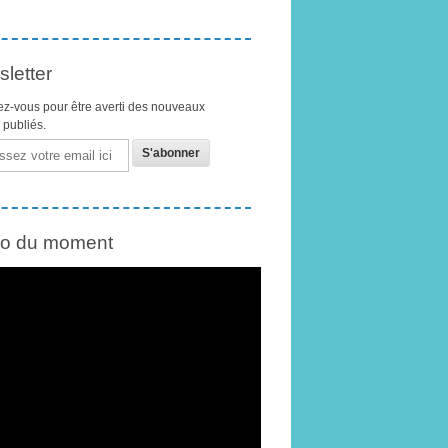
letter
z-vous pour être averti des nouveaux
s publiés.
éo du moment