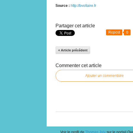
Source :
http://bvoltaire.fr
Partager cet article
Repost
0
« Article précédent
Commenter cet article
Ajouter un commentaire
Voir le profil de
Thomas Joly
sur le portail Ov