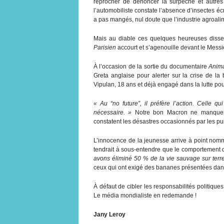
reprocher de dénoncer la surpêche et autres
l’automobiliste constate l’absence d’insectes é
a pas mangés, nul doute que l’industrie agroali
Mais au diable ces quelques heureuses dissem
Parisien
accourt et s’agenouille devant le Messie
À l’occasion de la sortie du documentaire
Anim
Greta anglaise pour alerter sur la crise de la 
Vipulan, 18 ans et déjà engagé dans la lutte po
« Au “no future”, il préfère l’action. Celle qu
nécessaire. »
Notre bon Macron ne manquera 
constatent les désastres occasionnés par les pui
L’innocence de la jeunesse arrive à point nom
tendrait à sous-entendre que le comportement
avons éliminé 50 % de la vie sauvage sur terr
ceux qui ont exigé des bananes présentées dans
À défaut de cibler les responsabilités politique
Le média mondialiste en redemande !
Jany Leroy