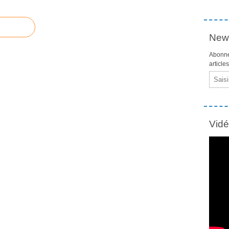
News
Abonne
article
Email
Vid