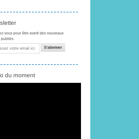
letter
z-vous pour être averti des nouveaux
s publiés.
éo du moment