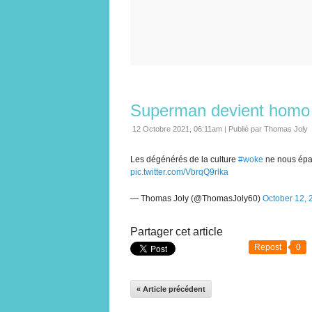
Superman devient homo
12 Octobre 2021, 06:11am
|
Publié par Thomas Joly
Les dégénérés de la culture
#woke
ne nous épar
pic.twitter.com/VbrqQ9rlka
— Thomas Joly (@ThomasJoly60)
October 12, 
Partager cet article
Repost
0
« Article précédent