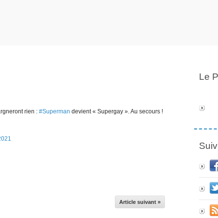
Le P
gneront rien :
#Superman
devient « Supergay ». Au secours !
2021
Suiv
Article suivant »