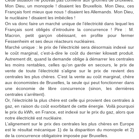
Cette situation ne pouvait pas convenir aux gnomes de Bruxelles.
Mon Dieu, un monopole ! disaient les Bruxellois. Mon Dieu, ces
Français font mieux que nous ! disaient les Allemands. Mon Dieu,
le nucléaire ! disaient les imbéciles !
On va donc faire un marché unique de l’électricité dans lequel les
Français sont obligés d’introduire la concurrence ! Pire : M.
Macron, petit garçon obéissant, en profite pour fermer
Fessenheim et ses deux réacteurs nucléaires.
Marché unique : le prix de l’électricité sera désormais indexé sur
le coût marginal, c’est-à-dire le coût du dernier kilowatt produit.
Autrement dit, quand la demande oblige à démarrer les centrales
les moins rentables, celles qu’on garde en secours, le prix de
vente de toute l’électricité s’aligne sur le prix de revient des
centrales les plus chères. C’est la vente au coût marginal, chère
aux économistes de Bruxelles, la seule qui peut fonctionner dans
une économie de libre concurrence (sinon, les dernières
centrales s’arrêtent).
Or, l’électricité la plus chère est celle qui provient des centrales à
gaz, en raison du coût exorbitant de cette énergie. Voilà pourquoi
le prix du kWh, en France, est indexé sur le prix du gaz, alors que
notre électricité est nucléaire.
L’alignement sur le prix des centrales les plus chères en Europe
est le résultat mécanique 1) de la disparition du monopole et 2)
de la concurrence obligatoire imposée par Bruxelles.