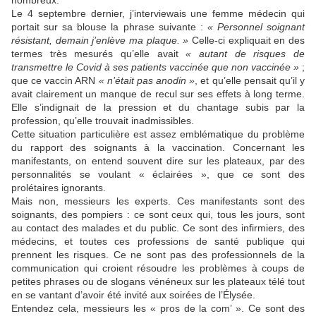
nombreux.
Le 4 septembre dernier, j’interviewais une femme médecin qui
portait sur sa blouse la phrase suivante :
« Personnel soignant
résistant, demain j’enlève ma plaque. »
Celle-ci expliquait en des
termes très mesurés qu’elle avait
« autant de risques de
transmettre le Covid à ses patients vaccinée que non vaccinée »
;
que ce vaccin ARN
« n’était pas anodin »
, et qu’elle pensait qu’il y
avait clairement un manque de recul sur ses effets à long terme.
Elle s’indignait de la pression et du chantage subis par la
profession, qu’elle trouvait inadmissibles.
Cette situation particulière est assez emblématique du problème
du rapport des soignants à la vaccination. Concernant les
manifestants, on entend souvent dire sur les plateaux, par des
personnalités se voulant « éclairées », que ce sont des
prolétaires ignorants.
Mais non, messieurs les experts. Ces manifestants sont des
soignants, des pompiers : ce sont ceux qui, tous les jours, sont
au contact des malades et du public. Ce sont des infirmiers, des
médecins, et toutes ces professions de santé publique qui
prennent les risques. Ce ne sont pas des professionnels de la
communication qui croient résoudre les problèmes à coups de
petites phrases ou de slogans vénéneux sur les plateaux télé tout
en se vantant d’avoir été invité aux soirées de l’Élysée.
Entendez cela, messieurs les « pros de la com’ ». Ce sont des