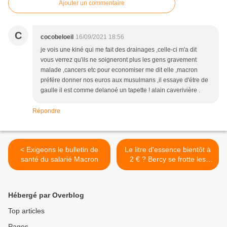
Ajouter un commentaire
C
cocobeloeil
16/09/2021 18:56
je vois une kiné qui me fait des drainages ,celle-ci m'a dit
vous verrez qu'ils ne soigneront plus les gens gravement
malade ,cancers etc pour economiser me dit elle ,macron
préfére donner nos euros aux musulmans ,il essaye d'étre de
gaulle il est comme delanoé un tapette ! alain caverivière .
Répondre
< Exigeons le bulletin de
Le litre d'essence bientôt à
santé du salarié Macron
2 € ? Bercy se frotte les
mains... >
Hébergé par Overblog
Top articles
Pages