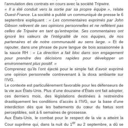
l’annulation des contrats en cours avec la société Tripwire.
« Il a été conduit vers la sortie par sa propre équipe »
, relate
Ouest-France
. La société a publié un communiqué de presse le 6
septembre expliquant :
« Les commentaires exprimés par John
Gibson relèvent de ses opinions personnelles et ne reflètent pas
celles de Tripwire en tant qu’entreprise. Ses commentaires ont
ignoré les valeurs de l’intégralité de nos équipes, de nos
partenaires et de notre communauté au sens large. »
Et de
rajouter, dans une phrase de pure langue de bois assaisonnée à
la sauce RH :
« La direction a fait bloc dans son engagement
pour prendre des décisions rapides pour développer un
environnement plus positif. »
Comprenez qu’ils l’ont éjecté pour le simple fait d’avoir exprimé
une opinion personnelle contrevenant à la doxa ambiante sur
l’IVG.
Le contexte est particulièrement favorable pour les défenseurs de
la vie aux États-Unis. Plus d’une douzaine d’États ont fait adopter,
ces derniers mois, des législations destinées à restreindre
drastiquement les conditions d’accès à l’IVG, sur la base d’une
interdiction dès que les battements du cœur du fœtus sont
perceptibles, soit à 6 semaines de grossesse.
Aux États-Unis, le combat pour le respect de la vie a atteint la
er
Cour suprême qui, dans la nuit du 1
au 2 septembre, a dû se