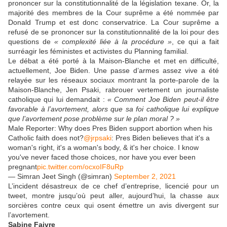
prononcer sur la constitutionnalité de la législation texane. Or, la
majorité des membres de la Cour suprême a été nommée par
Donald Trump et est donc conservatrice. La Cour suprême a
refusé de se prononcer sur la constitutionnalité de la loi pour des
questions de
« complexité liée à la procédure »
, ce qui a fait
surréagir les féministes et activistes du Planning familial.
Le débat a été porté à la Maison-Blanche et met en difficulté,
actuellement, Joe Biden. Une passe d’armes assez vive a été
relayée sur les réseaux sociaux montrant la porte-parole de la
Maison-Blanche, Jen Psaki, rabrouer vertement un journaliste
catholique qui lui demandait :
« Comment Joe Biden peut-il être
favorable à l’avortement, alors que sa foi catholique lui explique
que l’avortement pose problème sur le plan moral ? »
Male Reporter: Why does Pres Biden support abortion when his
Catholic faith does not?
@jrpsaki
: Pres Biden believes that it's a
woman's right, it's a woman's body, & it's her choice. I know
you've never faced those choices, nor have you ever been
pregnant
pic.twitter.com/ocxoIF8uRp
— Simran Jeet Singh (@simran)
September 2, 2021
L’incident désastreux de ce chef d’entreprise, licencié pour un
tweet, montre jusqu’où peut aller, aujourd’hui, la chasse aux
sorcières contre ceux qui osent émettre un avis divergent sur
l’avortement.
Sabine Faivre