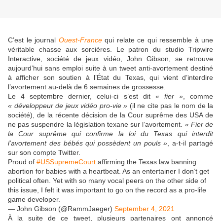
C’est le journal
Ouest-France
qui relate ce qui ressemble à une
véritable chasse aux sorcières. Le patron du studio Tripwire
Interactive, société de jeux vidéo, John Gibson, se retrouve
aujourd’hui sans emploi suite à un tweet anti-avortement destiné
à afficher son soutien à l’État du Texas, qui vient d’interdire
l’avortement au-delà de 6 semaines de grossesse.
Le 4 septembre dernier, celui-ci s’est dit
« fier »
, comme
« développeur de jeux vidéo pro-vie »
(il ne cite pas le nom de la
société), de la récente décision de la Cour suprême des USA de
ne pas suspendre la législation texane sur l’avortement.
« Fier de
la Cour suprême qui confirme la loi du Texas qui interdit
l’avortement des bébés qui possèdent un pouls »
, a-t-il partagé
sur son compte Twitter.
Proud of
#USSupremeCourt
affirming the Texas law banning
abortion for babies with a heartbeat. As an entertainer I don’t get
political often. Yet with so many vocal peers on the other side of
this issue, I felt it was important to go on the record as a pro-life
game developer.
— John Gibson (@RammJaeger)
September 4, 2021
À la suite de ce tweet, plusieurs partenaires ont annoncé