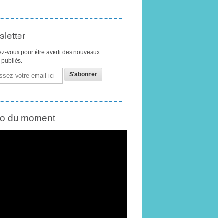
letter
z-vous pour être averti des nouveaux
s publiés.
éo du moment