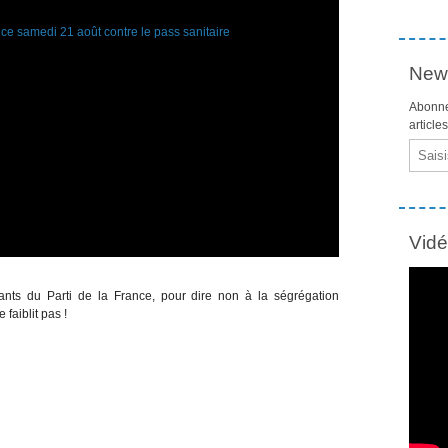
News
Abonne
article
Email
Vid
tants du Parti de la France, pour dire non à la ségrégation
 faiblit pas !