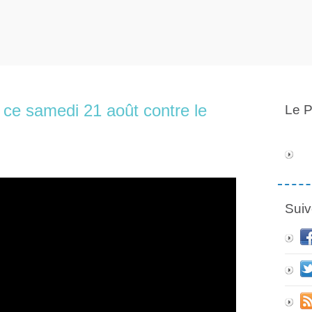
ce samedi 21 août contre le
Le P
Suiv