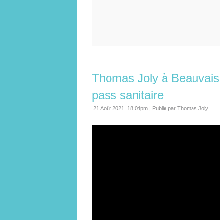
Thomas Joly à Beauvais 
pass sanitaire
21 Août 2021, 18:04pm
|
Publié par Thomas Joly