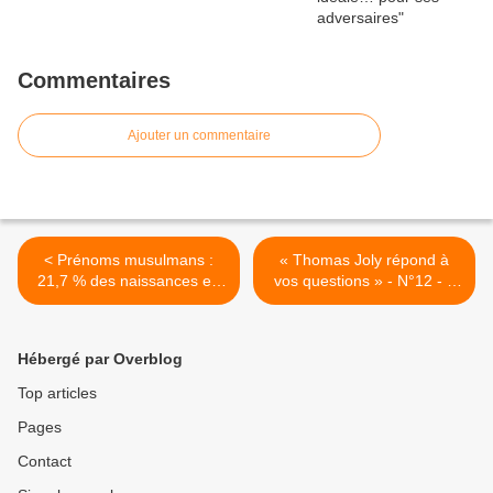
Commentaires
Ajouter un commentaire
< Prénoms musulmans :
« Thomas Joly répond à
21,7 % des naissances en
vos questions » - N°12 - 3
France, 55 % dans le 93
août 2021 >
Hébergé par Overblog
Top articles
Pages
Contact