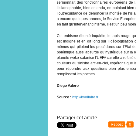
sermonnait des fonctionnaires européens de l
l’islamophobie, bien entendu, en pointant bien
l’outrecuidance de dénoncer la montée de l’isla
a encore quelques années, le Service Européen 
en tant qu’intervenant interne. Il est un peu mo
Cet entrisme éhonté inquiète, le tapis rouge q
est indigne et en dit long sur l’idéologisation
mêmes qui pilotent les procédures sur l’Etat d
polémique aussi absurde qu’hystérique sur la lo
planète woke satanise l’UEFA car elle a refusé 
couleurs du sinistre arc-en-ciel, espérons qu
pour répondre aux questions bien plus embar
remplissent les poches.
Diego Valero
Source :
http://bvoltaire.fr
Partager cet article
Repost
0