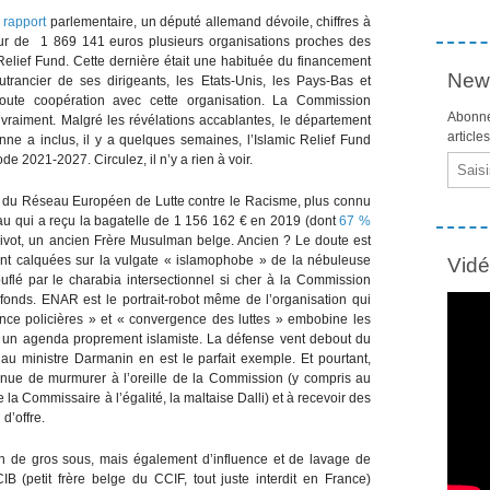
n
rapport
parlementaire, un député allemand dévoile, chiffres à
eur de 1 869 141 euros plusieurs organisations proches des
elief Fund. Cette dernière était une habituée du financement
News
utrancier de ses dirigeants, les Etats-Unis, les Pays-Bas et
oute coopération avec cette organisation. La Commission
Abonne
vraiment. Malgré les révélations accablantes, le département
article
e a inclus, il y a quelques semaines, l’Islamic Relief Fund
de 2021-2027. Circulez, il n’y a rien à voir.
Email
lui du Réseau Européen de Lutte contre le Racisme, plus connu
 qui a reçu la bagatelle de 1 156 162 € en 2019 (dont
67 %
Privot, un ancien Frère Musulman belge. Ancien ? Le doute est
ont calquées sur la vulgate « islamophobe » de la nébuleuse
Vid
uflé par le charabia intersectionnel si cher à la Commission
fonds. ENAR est le portrait-robot même de l’organisation qui
nce policières » et « convergence des luttes » embobine les
r un agenda proprement islamiste. La défense vent debout du
 au ministre Darmanin en est le parfait exemple. Et pourtant,
inue de murmurer à l’oreille de la Commission (y compris au
la Commissaire à l’égalité, la maltaise Dalli) et à recevoir des
d’offre.
on de gros sous, mais également d’influence et de lavage de
B (petit frère belge du CCIF, tout juste interdit en France)