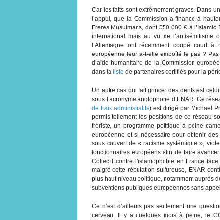
Car les faits sont extrêmement graves. Dans u
l’appui, que la Commission a financé à haut
Frères Musulmans, dont 550 000 € à l’Islamic R
international mais au vu de l’antisémitisme o
l’Allemagne ont récemment coupé court à t
européenne leur a-t-elle emboîté le pas ? Pas 
d’aide humanitaire de la Commission européenn
dans la
liste
de partenaires certifiés pour la pério
Un autre cas qui fait grincer des dents est ce
sous l’acronyme anglophone d’ENAR. Ce réseau
de frais administratifs
) est dirigé par Michael 
permis tellement les positions de ce réseau s
frériste, un programme politique à peine camo
européenne et si nécessaire pour obtenir des 
sous couvert de « racisme systémique », viole
fonctionnaires européens afin de faire avance
Collectif contre l’islamophobie en France face
malgré cette réputation sulfureuse, ENAR cont
plus haut niveau politique, notamment auprès de 
subventions publiques européennes sans appel 
Ce n’est d’ailleurs pas seulement une questi
cerveau. Il y a quelques mois à peine, le CCI