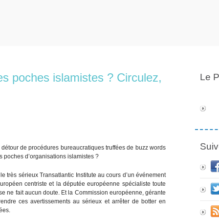
s poches islamistes ? Circulez,
Le P
Suiv
u détour de procédures bureaucratiques truffées de buzz words
es poches d’organisations islamistes ?
le très sérieux Transatlantic Institute au cours d’un événement
uropéen centriste et la députée européenne spécialiste toute
onse ne fait aucun doute. Et la Commission européenne, gérante
rendre ces avertissements au sérieux et arrêter de botter en
ées.