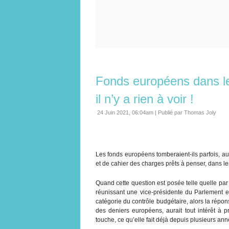
Fonds européens dans le
il n’y a rien à voir !
24 Juin 2021, 06:04am
|
Publié par Thomas Joly
Les fonds européens tomberaient-ils parfois, a
et de cahier des charges prêts à penser, dans l
Quand cette question est posée telle quelle par 
réunissant une vice-présidente du Parlement e
catégorie du contrôle budgétaire, alors la rép
des deniers européens, aurait tout intérêt à p
touche, ce qu’elle fait déjà depuis plusieurs ann