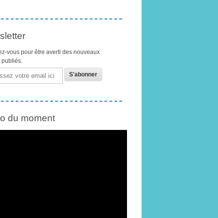
letter
z-vous pour être averti des nouveaux
s publiés.
éo du moment