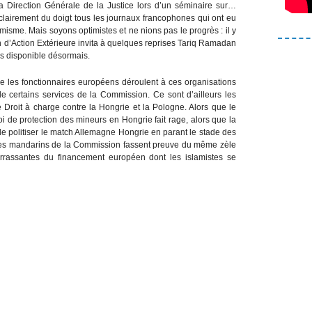
a Direction Générale de la Justice lors d’un séminaire sur…
 clairement du doigt tous les journaux francophones qui ont eu
misme. Mais soyons optimistes et ne nions pas le progrès : il y
d’Action Extérieure invita à quelques reprises Tariq Ramadan
ins disponible désormais.
ue les fonctionnaires européens déroulent à ces organisations
 de certains services de la Commission. Ce sont d’ailleurs les
e Droit à charge contre la Hongrie et la Pologne. Alors que le
i de protection des mineurs en Hongrie fait rage, alors que la
de politiser le match Allemagne Hongrie en parant le stade des
e les mandarins de la Commission fassent preuve du même zèle
rassantes du financement européen dont les islamistes se