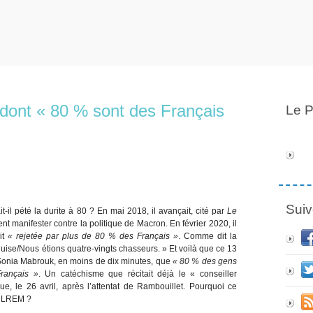
, dont « 80 % sont des Français
Le P
Suiv
l pété la durite à 80 ? En mai 2018, il avançait, cité par
Le
ent manifester contre la politique de Macron. En février 2020, il
it
« rejetée par plus de 80 % des Français »
. Comme dit la
uise/Nous étions quatre-vingts chasseurs. » Et voilà que ce 13
t Sonia Mabrouk, en moins de dix minutes, que
« 80 % des gens
rançais »
. Un catéchisme que récitait déjà le « conseiller
, le 26 avril, après l’attentat de Rambouillet. Pourquoi ce
e LREM ?