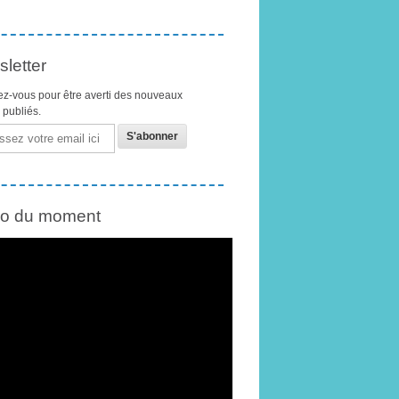
letter
z-vous pour être averti des nouveaux
s publiés.
éo du moment