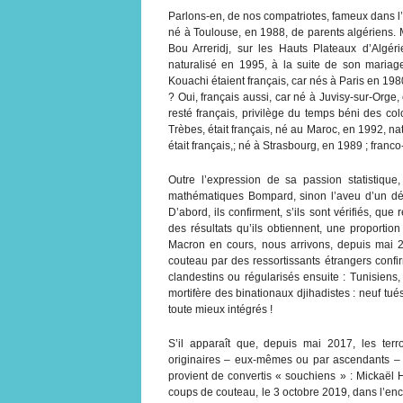
Parlons-en, de nos compatriotes, fameux dans l’
né à Toulouse, en 1988, de parents algériens. 
Bou Arreridj, sur les Hauts Plateaux d’Algéri
naturalisé en 1995, à la suite de son mariage
Kouachi étaient français, car nés à Paris en 19
? Oui, français aussi, car né à Juvisy-sur-Orge
resté français, privilège du temps béni des co
Trèbes, était français, né au Maroc, en 1992, na
était français,; né à Strasbourg, en 1989 ; franc
Outre l’expression de sa passion statistiqu
mathématiques Bompard, sinon l’aveu d’un dén
D’abord, ils confirment, s’ils sont vérifiés, que
des résultats qu’ils obtiennent, une proporti
Macron en cours, nous arrivons, depuis mai 
couteau par des ressortissants étrangers confirmé
clandestins ou régularisés ensuite : Tunisiens
mortifère des binationaux djihadistes : neuf tu
toute mieux intégrés !
S’il apparaît que, depuis mai 2017, les terro
originaires – eux-mêmes ou par ascendants – 
provient de convertis « souchiens » : Mickaël
coups de couteau, le 3 octobre 2019, dans l’enc