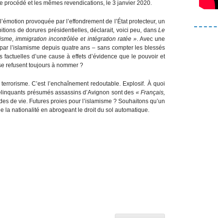
 procédé et les mêmes revendications, le 3 janvier 2020.
 l’émotion provoquée par l’effondrement de l’État protecteur, un
itions de dorures présidentielles, déclarait, voici peu, dans
Le
risme, immigration incontrôlée et intégration ratée »
. Avec une
par l’islamisme depuis quatre ans – sans compter les blessés
factuelles d’une cause à effets d’évidence que le pouvoir et
se refusent toujours à nommer ?
errorisme. C’est l’enchaînement redoutable. Explosif. À quoi
délinquants présumés assassins d’Avignon sont des
« Français,
es de vie. Futures proies pour l’islamisme ? Souhaitons qu’un
la nationalité en abrogeant le droit du sol automatique.