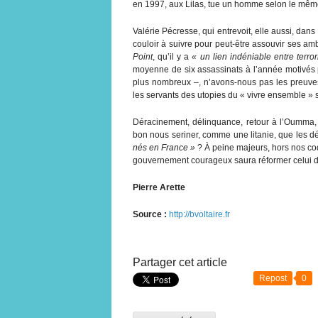
en 1997, aux Lilas, tue un homme selon le même
Valérie Pécresse, qui entrevoit, elle aussi, dans
couloir à suivre pour peut-être assouvir ses amb
Point
, qu’il y a
« un lien indéniable entre terro
moyenne de six assassinats à l’année motivés 
plus nombreux –, n’avons-nous pas les preuves 
les servants des utopies du « vivre ensemble » 
Déracinement, délinquance, retour à l’Oumma, t
bon nous seriner, comme une litanie, que les 
nés en France »
? À peine majeurs, hors nos cod
gouvernement courageux saura réformer celui de 
Pierre Arette
Source :
http://bvoltaire.fr
Partager cet article
Repost
0