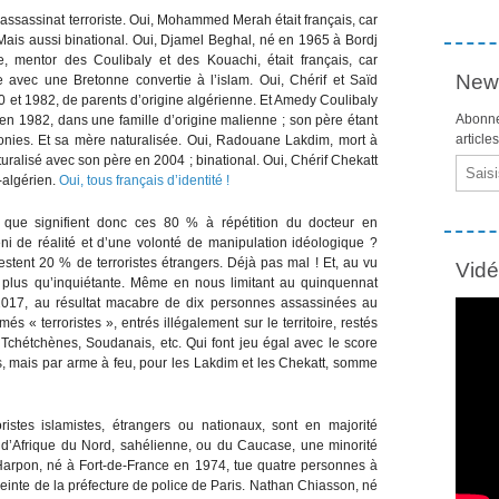
assassinat terroriste. Oui, Mohammed Merah était français, car
Mais aussi binational. Oui, Djamel Beghal, né en 1965 à Bordj
e, mentor des Coulibaly et des Kouachi, était français, car
News
 avec une Bretonne convertie à l’islam. Oui, Chérif et Saïd
80 et 1982, de parents d’origine algérienne. Et Amedy Coulibaly
Abonne
, en 1982, dans une famille d’origine malienne ; son père étant
article
lonies. Et sa mère naturalisée. Oui, Radouane Lakdim, mort à
turalisé avec son père en 2004 ; binational. Oui, Chérif Chekatt
Email
o-algérien.
Oui, tous français d’identité !
e, que signifient donc ces 80 % à répétition du docteur en
i de réalité et d’une volonté de manipulation idéologique ?
 restent 20 % de terroristes étrangers. Déjà pas mal ! Et, au vu
Vid
on plus qu’inquiétante. Même en nous limitant au quinquennat
2017, au résultat macabre de dix personnes assassinées au
s « terroristes », entrés illégalement sur le territoire, restés
, Tchétchènes, Soudanais, etc. Qui font jeu égal avec le score
és, mais par arme à feu, pour les Lakdim et les Chekatt, somme
ristes islamistes, étrangers ou nationaux, sont en majorité
d’Afrique du Nord, sahélienne, ou du Caucase, une minorité
 Harpon, né à Fort-de-France en 1974, tue quatre personnes à
einte de la préfecture de police de Paris. Nathan Chiasson, né