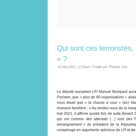
Qui sont ces terroristes
» ?
15 Mai 2021, 12:55pm
|
Publié par Thomas Joly
Le député européen LFI Manuel Bompard aurait-i
Parisien
, que
« plus de 80 organisations »
allai
nous disait que
« la chasse à cour »
(sic) éta
chanson familière : « Au rendez-vous de la marq
mai 2021, il affirme quatre fois de suite devan
qui ont commis des attentats
[…]
sont des F
renseignement » du président de la République
compérage en arguments spécieux de LFI et d