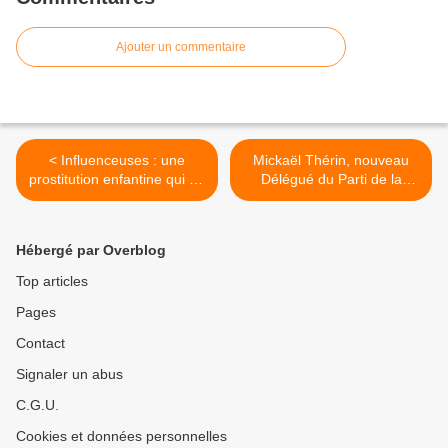
Ajouter un commentaire
< Influenceuses : une
Mickaël Thérin, nouveau
prostitution enfantine qui ne
Délégué du Parti de la
dit pas son nom
France en Ille-et-Vilaine
(35) >
Hébergé par Overblog
Top articles
Pages
Contact
Signaler un abus
C.G.U.
Cookies et données personnelles