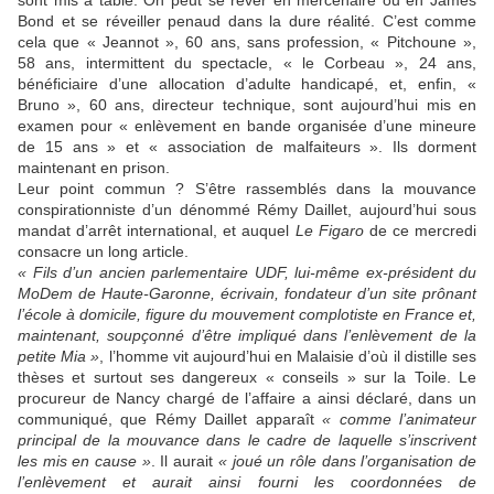
sont mis à table. On peut se rêver en mercenaire ou en James
Bond et se réveiller penaud dans la dure réalité. C’est comme
cela que « Jeannot », 60 ans, sans profession, « Pitchoune »,
58 ans, intermittent du spectacle, « le Corbeau », 24 ans,
bénéficiaire d’une allocation d’adulte handicapé, et, enfin, «
Bruno », 60 ans, directeur technique, sont aujourd’hui mis en
examen pour « enlèvement en bande organisée d’une mineure
de 15 ans » et « association de malfaiteurs ». Ils dorment
maintenant en prison.
Leur point commun ? S’être rassemblés dans la mouvance
conspirationniste d’un dénommé Rémy Daillet, aujourd’hui sous
mandat d’arrêt international, et auquel
Le Figaro
de ce mercredi
consacre un long article.
« Fils d’un ancien parlementaire UDF, lui-même ex-président du
MoDem de Haute-Garonne, écrivain, fondateur d’un site prônant
l’école à domicile, figure du mouvement complotiste en France et,
maintenant, soupçonné d’être impliqué dans l’enlèvement de la
petite Mia »
, l’homme vit aujourd’hui en Malaisie d’où il distille ses
thèses et surtout ses dangereux « conseils » sur la Toile. Le
procureur de Nancy chargé de l’affaire a ainsi déclaré, dans un
communiqué, que Rémy Daillet apparaît
« comme l’animateur
principal de la mouvance dans le cadre de laquelle s’inscrivent
les mis en cause »
. Il aurait
« joué un rôle dans l’organisation de
l’enlèvement et aurait ainsi fourni les coordonnées de