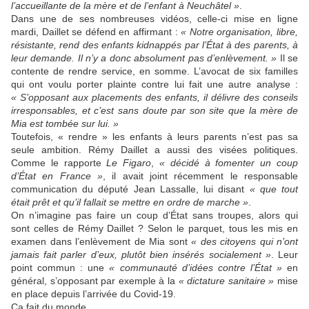
l’accueillante de la mère et de l’enfant à Neuchâtel »
.
Dans une de ses nombreuses vidéos, celle-ci mise en ligne
mardi, Daillet se défend en affirmant :
« Notre organisation, libre,
résistante, rend des enfants kidnappés par l’État à des parents, à
leur demande. Il n’y a donc absolument pas d’enlèvement. »
Il se
contente de rendre service, en somme. L’avocat de six familles
qui ont voulu porter plainte contre lui fait une autre analyse :
« S’opposant aux placements des enfants, il délivre des conseils
irresponsables, et c’est sans doute par son site que la mère de
Mia est tombée sur lui. »
Toutefois, « rendre » les enfants à leurs parents n’est pas sa
seule ambition. Rémy Daillet a aussi des visées politiques.
Comme le rapporte
Le Figaro
,
« décidé à fomenter un coup
d’État en France »
, il avait joint récemment le responsable
communication du député Jean Lassalle, lui disant
« que tout
était prêt et qu’il fallait se mettre en ordre de marche »
.
On n’imagine pas faire un coup d’État sans troupes, alors qui
sont celles de Rémy Daillet ? Selon le parquet, tous les mis en
examen dans l’enlèvement de Mia sont
« des citoyens qui n’ont
jamais fait parler d’eux, plutôt bien insérés socialement »
. Leur
point commun : une
« communauté d’idées contre l’État »
en
général, s’opposant par exemple à la
« dictature sanitaire »
mise
en place depuis l’arrivée du Covid-19.
Ça fait du monde…