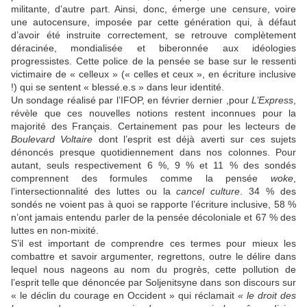
militante, d’autre part. Ainsi, donc, émerge une censure, voire
une autocensure, imposée par cette génération qui, à défaut
d’avoir été instruite correctement, se retrouve complètement
déracinée, mondialisée et biberonnée aux idéologies
progressistes. Cette police de la pensée se base sur le ressenti
victimaire de « celleux » (« celles et ceux », en écriture inclusive
!) qui se sentent « blessé.e.s » dans leur identité.
Un sondage réalisé par l’IFOP, en février dernier ,pour
L’Express
,
révèle que ces nouvelles notions restent inconnues pour la
majorité des Français. Certainement pas pour les lecteurs de
Boulevard Voltaire
dont l’esprit est déjà averti sur ces sujets
dénoncés presque quotidiennement dans nos colonnes. Pour
autant, seuls respectivement 6 %, 9 % et 11 % des sondés
comprennent des formules comme la pensée
woke
,
l’intersectionnalité des luttes ou la
cancel culture
. 34 % des
sondés ne voient pas à quoi se rapporte l’écriture inclusive, 58 %
n’ont jamais entendu parler de la pensée décoloniale et 67 % des
luttes en non-mixité.
S’il est important de comprendre ces termes pour mieux les
combattre et savoir argumenter, regrettons, outre le délire dans
lequel nous nageons au nom du progrès, cette pollution de
l’esprit telle que dénoncée par Soljenitsyne dans son discours sur
« le déclin du courage en Occident » qui réclamait
« le droit des