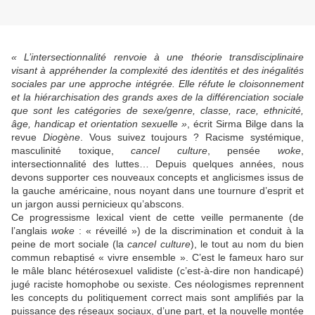
« L’intersectionnalité renvoie à une théorie transdisciplinaire
visant à appréhender la complexité des identités et des inégalités
sociales par une approche intégrée. Elle réfute le cloisonnement
et la hiérarchisation des grands axes de la différenciation sociale
que sont les catégories de sexe/genre, classe, race, ethnicité,
âge, handicap et orientation sexuelle »
, écrit Sirma Bilge dans la
revue
Diogène
. Vous suivez toujours ? Racisme systémique,
masculinité toxique,
cancel culture
, pensée
woke
,
intersectionnalité des luttes… Depuis quelques années, nous
devons supporter ces nouveaux concepts et anglicismes issus de
la gauche américaine, nous noyant dans une tournure d’esprit et
un jargon aussi pernicieux qu’abscons.
Ce progressisme lexical vient de cette veille permanente (de
l’anglais
woke
: « réveillé ») de la discrimination et conduit à la
peine de mort sociale (la
cancel culture
), le tout au nom du bien
commun rebaptisé « vivre ensemble ». C’est le fameux haro sur
le mâle blanc hétérosexuel validiste (c’est-à-dire non handicapé)
jugé raciste homophobe ou sexiste. Ces néologismes reprennent
les concepts du politiquement correct mais sont amplifiés par la
puissance des réseaux sociaux, d’une part, et la nouvelle montée