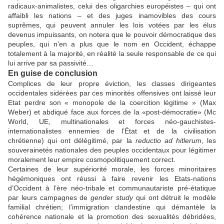
radicaux-animalistes, celui des oligarchies européistes – qui ont
affaibli les nations – et des juges inamovibles des cours
suprêmes, qui peuvent annuler les lois votées par les élus
devenus impuissants, on notera que le pouvoir démocratique des
peuples, qui n’en a plus que le nom en Occident, échappe
totalement à la majorité, en réalité la seule responsable de ce qui
lui arrive par sa passivité…
En guise de conclusion
Complices de leur propre éviction, les classes dirigeantes
occidentales sidérées par ces minorités offensives ont laissé leur
Etat perdre son « monopole de la coercition légitime » (Max
Weber) et abdiqué face aux forces de la «post-démocratie» (Mc
World, UE, multinationales et forces néo-gauchistes-
internationalistes ennemies de l’État et de la civilisation
chrétienne) qui ont délégitimé, par la
reductio ad hitlerum
, les
souverainetés nationales des peuples occidentaux pour légitimer
moralement leur empire cosmopolitiquement correct.
Certaines de leur supériorité morale, les forces minoritaires
hégémoniques ont réussi à faire revenir les Etats-nations
d’Occident à l’ère néo-tribale et communautariste pré-étatique
par leurs campagnes de
gender study
qui ont détruit le modèle
familial chrétien; l’immigration clandestine qui démantèle la
cohérence nationale et la promotion des sexualités débridées,