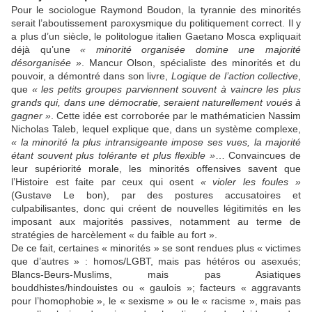
Pour le sociologue Raymond Boudon, la tyrannie des minorités
serait l’aboutissement paroxysmique du politiquement correct. Il y
a plus d’un siècle, le politologue italien Gaetano Mosca expliquait
déjà qu’une
« minorité organisée domine une majorité
désorganisée »
. Mancur Olson, spécialiste des minorités et du
pouvoir, a démontré dans son livre,
Logique de l’action collective
,
que
« les petits groupes parviennent souvent à vaincre les plus
grands qui, dans une démocratie, seraient naturellement voués à
gagner »
. Cette idée est corroborée par le mathématicien Nassim
Nicholas Taleb, lequel explique que, dans un système complexe,
« la minorité la plus intransigeante impose ses vues, la majorité
étant souvent plus tolérante et plus flexible »
… Convaincues de
leur supériorité morale, les minorités offensives savent que
l’Histoire est faite par ceux qui osent
« violer les foules »
(Gustave Le bon), par des postures accusatoires et
culpabilisantes, donc qui créent de nouvelles légitimités en les
imposant aux majorités passives, notamment au terme de
stratégies de harcèlement « du faible au fort ».
De ce fait, certaines « minorités » se sont rendues plus « victimes
que d’autres » : homos/LGBT, mais pas hétéros ou asexués;
Blancs-Beurs-Muslims, mais pas Asiatiques
bouddhistes/hindouistes ou « gaulois »; facteurs « aggravants
pour l’homophobie », le « sexisme » ou le « racisme », mais pas