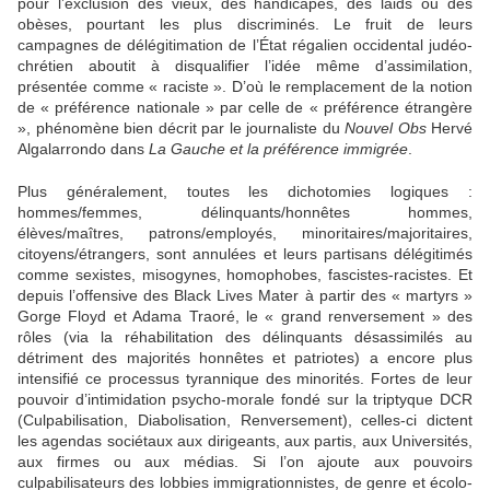
pour l’exclusion des vieux, des handicapés, des laids ou des
obèses, pourtant les plus discriminés. Le fruit de leurs
campagnes de délégitimation de l’État régalien occidental judéo-
chrétien aboutit à disqualifier l’idée même d’assimilation,
présentée comme « raciste ». D’où le remplacement de la notion
de « préférence nationale » par celle de « préférence étrangère
», phénomène bien décrit par le journaliste du
Nouvel Obs
Hervé
Algalarrondo dans
La Gauche et la préférence immigrée
.
Plus généralement, toutes les dichotomies logiques :
hommes/femmes, délinquants/honnêtes hommes,
élèves/maîtres, patrons/employés, minoritaires/majoritaires,
citoyens/étrangers, sont annulées et leurs partisans délégitimés
comme sexistes, misogynes, homophobes, fascistes-racistes. Et
depuis l’offensive des Black Lives Mater à partir des « martyrs »
Gorge Floyd et Adama Traoré, le « grand renversement » des
rôles (via la réhabilitation des délinquants désassimilés au
détriment des majorités honnêtes et patriotes) a encore plus
intensifié ce processus tyrannique des minorités. Fortes de leur
pouvoir d’intimidation psycho-morale fondé sur la triptyque DCR
(Culpabilisation, Diabolisation, Renversement), celles-ci dictent
les agendas sociétaux aux dirigeants, aux partis, aux Universités,
aux firmes ou aux médias. Si l’on ajoute aux pouvoirs
culpabilisateurs des lobbies immigrationnistes, de genre et écolo-