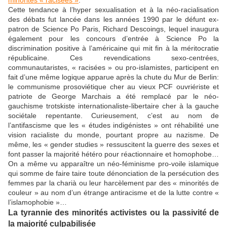
minorités « racisées »
.
Cette tendance à l’hyper sexualisation et à la néo-racialisation
des débats fut lancée dans les années 1990 par le défunt ex-
patron de Science Po Paris, Richard Descoings, lequel inaugura
également pour les concours d’entrée à Science Po la
discrimination positive à l’américaine qui mit fin à la méritocratie
républicaine. Ces revendications sexo-centrées,
communautaristes, « racisées » ou pro-islamistes, participent en
fait d’une même logique apparue après la chute du Mur de Berlin:
le communisme prosoviétique cher au vieux PCF ouvriériste et
patriote de George Marchais a été remplacé par le néo-
gauchisme trotskiste internationaliste-libertaire cher à la gauche
sociétale repentante. Curieusement, c’est au nom de
l’antifascisme que les « études indigénistes » ont réhabilité une
vision racialiste du monde, pourtant propre au nazisme. De
même, les « gender studies » ressuscitent la guerre des sexes et
font passer la majorité hétéro pour réactionnaire et homophobe…
On a même vu apparaître un néo-féminisme pro-voile islamique
qui somme de faire taire toute dénonciation de la persécution des
femmes par la charià ou leur harcèlement par des « minorités de
couleur » au nom d’un étrange antiracisme et de la lutte contre «
l’islamophobie »…
La tyrannie des minorités activistes ou la passivité de
la majorité culpabilisée