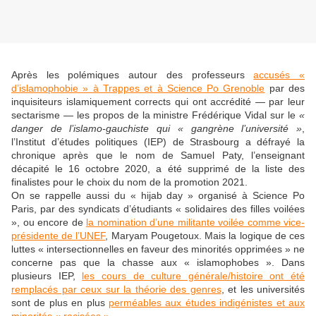
Après les polémiques autour des professeurs
accusés «
d’islamophobie » à Trappes et à Science Po Grenoble
par des
inquisiteurs islamiquement corrects qui ont accrédité — par leur
sectarisme — les propos de la ministre Frédérique Vidal sur le
«
danger de l’islamo-gauchiste qui « gangrène l’université »
,
l’Institut d’études politiques (IEP) de Strasbourg a défrayé la
chronique après que le nom de Samuel Paty, l’enseignant
décapité le 16 octobre 2020, a été supprimé de la liste des
finalistes pour le choix du nom de la promotion 2021.
On se rappelle aussi du « hijab day » organisé à Science Po
Paris, par des syndicats d’étudiants « solidaires des filles voilées
», ou encore de
la nomination d’une militante voilée comme vice-
présidente de l’UNEF
, Maryam Pougetoux. Mais la logique de ces
luttes « intersectionnelles en faveur des minorités opprimées » ne
concerne pas que la chasse aux « islamophobes ». Dans
plusieurs IEP,
les cours de culture générale/histoire ont été
remplacés par ceux sur la théorie des genres
, et les universités
sont de plus en plus
perméables aux études indigénistes et aux