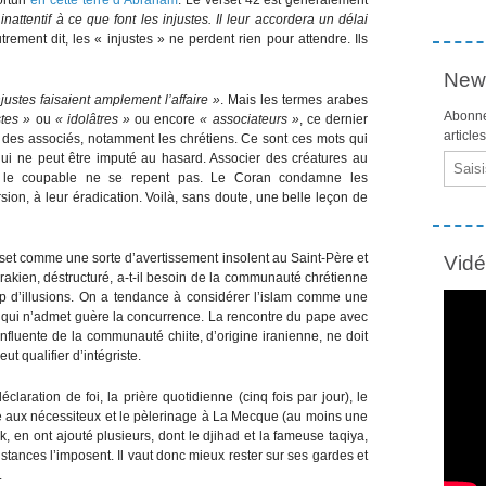
inattentif à ce que font les injustes. Il leur accordera un délai
rement dit, les « injustes » ne perdent rien pour attendre. Ils
News
njustes faisaient amplement l’affaire »
. Mais les termes arabes
Abonne
stes »
ou
« idolâtres »
ou encore
« associateurs »
, ce dernier
article
 des associés, notamment les chrétiens. Ce sont ces mots qui
 qui ne peut être imputé au hasard. Associer des créatures au
Email
si le coupable ne se repent pas. Le Coran condamne les
sion, à leur éradication. Voilà, sans doute, une belle leçon de
verset comme une sorte d’avertissement insolent au Saint-Père et
Vid
irakien, déstructuré, a-t-il besoin de la communauté chrétienne
trop d’illusions. On a tendance à considérer l’islam comme une
ion qui n’admet guère la concurrence. La rencontre du pape avec
 influente de la communauté chiite, d’origine iranienne, ne doit
t qualifier d’intégriste.
éclaration de foi, la prière quotidienne (cinq fois par jour), le
 aux nécessiteux et le pèlerinage à La Mecque (au moins une
ak, en ont ajouté plusieurs, dont le djihad et la fameuse taqiya,
nstances l’imposent. Il vaut donc mieux rester sur ses gardes et
.