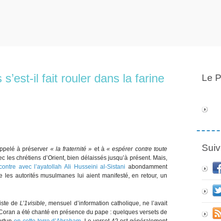
s’est-il fait rouler dans la farine
Le P
Suiv
appelé à préserver
« la fraternité »
et à
« espérer contre toute
vec les chrétiens d’Orient, bien délaissés jusqu’à présent. Mais,
contre avec l’ayatollah Ali Husseini al-Sistani
abondamment
ue les autorités musulmanes lui aient manifesté, en retour, un
liste de
L’1visible
, mensuel d’information catholique, ne l’avait
u Coran a été chanté en présence du pape : quelques versets de
ortun
en cette terre d’Abraham
. Le verset 42 est généralement