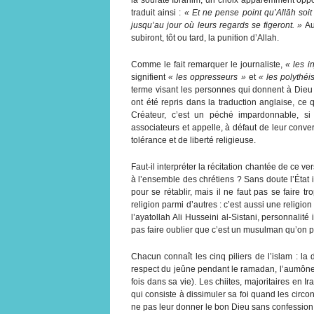
traduit ainsi :
« Et ne pense point qu’Allāh soit 
jusqu’au jour où leurs regards se figeront. »
Aut
subiront, tôt ou tard, la punition d’Allah.
Comme le fait remarquer le journaliste,
« les i
signifient
« les oppresseurs »
et
« les polythéi
terme visant les personnes qui donnent à Dieu
ont été repris dans la traduction anglaise, ce
Créateur, c’est un péché impardonnable, 
associateurs et appelle, à défaut de leur conver
tolérance et de liberté religieuse.
Faut-il interpréter la récitation chantée de ce 
à l’ensemble des chrétiens ? Sans doute l’État 
pour se rétablir, mais il ne faut pas se faire 
religion parmi d’autres : c’est aussi une relig
l’ayatollah Ali Husseini al-Sistani, personnalité
pas faire oublier que c’est un musulman qu’on peu
Chacun connaît les cinq piliers de l’islam : la d
respect du jeûne pendant le ramadan, l’aumône
fois dans sa vie). Les chiites, majoritaires en Ir
qui consiste à dissimuler sa foi quand les circo
ne pas leur donner le bon Dieu sans confession