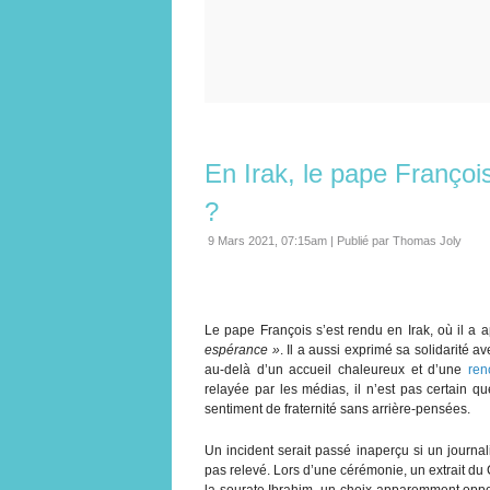
En Irak, le pape François 
?
9 Mars 2021, 07:15am
|
Publié par Thomas Joly
Le pape François s’est rendu en Irak, où il a 
espérance »
. Il a aussi exprimé sa solidarité a
au-delà d’un accueil chaleureux et d’une
ren
relayée par les médias, il n’est pas certain q
sentiment de fraternité sans arrière-pensées.
Un incident serait passé inaperçu si un journa
pas relevé. Lors d’une cérémonie, un extrait d
la sourate Ibrahim, un choix apparemment opp