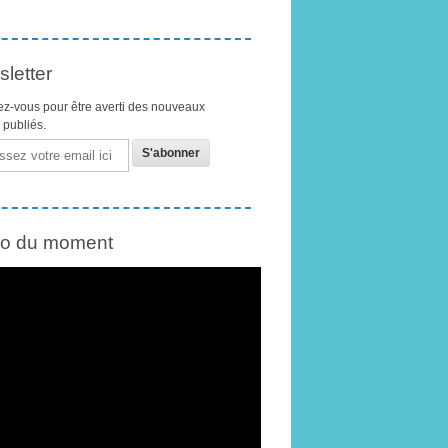
letter
z-vous pour être averti des nouveaux
s publiés.
éo du moment