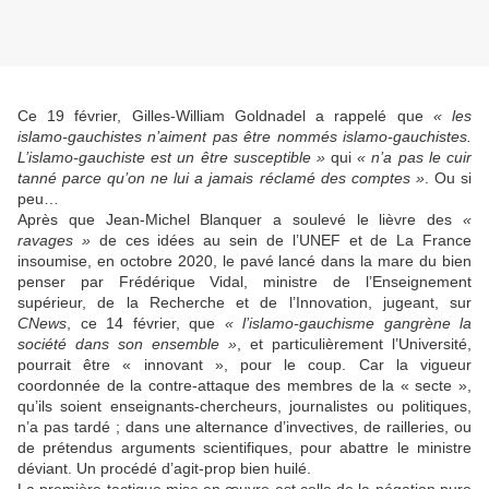
Ce 19 février, Gilles-William Goldnadel a rappelé que
« les
islamo-gauchistes n’aiment pas être nommés islamo-gauchistes.
L’islamo-gauchiste est un être susceptible »
qui
« n’a pas le cuir
tanné parce qu’on ne lui a jamais réclamé des comptes »
. Ou si
peu…
Après que Jean-Michel Blanquer a soulevé le lièvre des
«
ravages »
de ces idées au sein de l’UNEF et de La France
insoumise, en octobre 2020, le pavé lancé dans la mare du bien
penser par Frédérique Vidal, ministre de l’Enseignement
supérieur, de la Recherche et de l’Innovation, jugeant, sur
CNews
, ce 14 février, que
« l’islamo-gauchisme gangrène la
société dans son ensemble »
, et particulièrement l’Université,
pourrait être « innovant », pour le coup. Car la vigueur
coordonnée de la contre-attaque des membres de la « secte »,
qu’ils soient enseignants-chercheurs, journalistes ou politiques,
n’a pas tardé ; dans une alternance d’invectives, de railleries, ou
de prétendus arguments scientifiques, pour abattre le ministre
déviant. Un procédé d’agit-prop bien huilé.