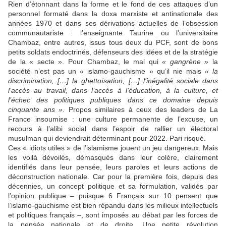
Rien d’étonnant dans la forme et le fond de ces attaques d’un
personnel formaté dans la doxa marxiste et antinationale des
années 1970 et dans ses dérivations actuelles de l’obsession
communautariste : l’enseignante Taurine ou l’universitaire
Chambaz, entre autres, issus tous deux du PCF, sont de bons
petits soldats endoctrinés, défenseurs des idées et de la stratégie
de la « secte ». Pour Chambaz, le mal qui
« gangrène »
la
société n’est pas un « islamo-gauchisme » qu’il nie mais
« la
discrimination, […] la ghettoïsation, […] l’inégalité sociale dans
l’accès au travail, dans l’accès à l’éducation, à la culture, et
l’échec des politiques publiques dans ce domaine depuis
cinquante ans »
. Propos similaires à ceux des leaders de La
France insoumise : une culture permanente de l’excuse, un
recours à l’alibi social dans l’espoir de rallier un électoral
musulman qui deviendrait déterminant pour 2022. Pari risqué.
Ces « idiots utiles » de l’islamisme jouent un jeu dangereux. Mais
les voilà dévoilés, démasqués dans leur colère, clairement
identifiés dans leur pensée, leurs paroles et leurs actions de
déconstruction nationale. Car pour la première fois, depuis des
décennies, un concept politique et sa formulation, validés par
l’opinion publique – puisque 6 Français sur 10 pensent que
l’islamo-gauchisme est bien répandu dans les milieux intellectuels
et politiques français –, sont imposés au débat par les forces de
la pensée nationale et de droite. Une petite révolution