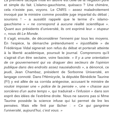
La première tactique mise en œuvre est celle de la négation pure
et simple du fait. L’islamo-gauchisme, quésaco ? Une chimère,
cela n’existe pas, voyons. Le CNRS – assez maladroitement
invoqué par le ministre comme possible juge impartial du débat ;
sourions ! – a aussitôt rappelé que le terme d’« islamo-
gauchisme »
« ne correspond à aucune réalité scientifique »
.
Quant aux présidents d’université, ils ont exprimé leur
« stupeur
»
, nous dit
Le Monde
.
Il s’agit, ensuite, de déconsidérer l’ennemi par tous les moyens.
En l’espèce, la démarche prétendument
« injustifiable »
de
Frédérique Vidal signerait son refus du débat et porterait atteinte
à la liberté académique, poursuit le journal. Comprenons qu’il
s’agirait d’un être sectaire, voire fasciste.
« Il y a une orientation
de ce gouvernement qui va draguer des secteurs de l’opinion
publique dans des endroits assez nauséabonds »
, a dénoncé, ce
jeudi, Jean Chambaz, président de Sorbonne Université, en
langage connoté. Dans l’Hémicycle, la députée Bénédicte Taurine
(FI) y est allée de sa corrida ariégeoise, accusant le ministre de
vouloir imposer une
« police de la pensée »
, une
« chasse aux
sorcières d’un autre temps »
, qui traduirait
« l’infusion »
dans son
esprit des idées de l’extrême droite. Nous ne savons pas si Mme
Taurine possède la science infuse qui lui permet de lire les
pensées. Mais elle finit par lâcher :
« Ce qui gangrène
l’université, aujourd’hui, c’est vous. »