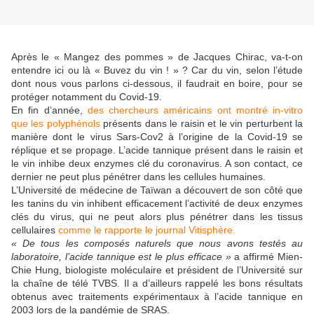
Après le « Mangez des pommes » de Jacques Chirac, va-t-on
entendre ici ou là « Buvez du vin ! » ? Car du vin, selon l’étude
dont nous vous parlons ci-dessous, il faudrait en boire, pour se
protéger notamment du Covid-19.
En fin d’année,
des chercheurs américains ont montré in-vitro
que les polyphénols
présents dans le raisin et le vin perturbent la
manière dont le virus Sars-Cov2 à l’origine de la Covid-19 se
réplique et se propage. L’acide tannique présent dans le raisin et
le vin inhibe deux enzymes clé du coronavirus. A son contact, ce
dernier ne peut plus pénétrer dans les cellules humaines.
L’Université de médecine de Taïwan a découvert de son côté que
les tanins du vin inhibent efficacement l’activité de deux enzymes
clés du virus, qui ne peut alors plus pénétrer dans les tissus
cellulaires
comme le rapporte le journal Vitisphère.
« De tous les composés naturels que nous avons testés au
laboratoire, l’acide tannique est le plus efficace »
a affirmé Mien-
Chie Hung, biologiste moléculaire et président de l’Université sur
la chaîne de télé TVBS. Il a d’ailleurs rappelé les bons résultats
obtenus avec traitements expérimentaux à l’acide tannique en
2003 lors de la pandémie de SRAS.