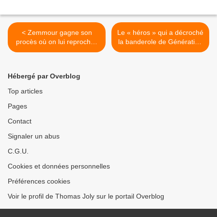
< Zemmour gagne son
Le « héros » qui a décroché
procès où on lui reprochait
la banderole de Génération
d'avoir dit que Pétain avait
Identitaire déféré pour viol
sauvé les juifs français
et violences >
Hébergé par Overblog
Top articles
Pages
Contact
Signaler un abus
C.G.U.
Cookies et données personnelles
Préférences cookies
Voir le profil de Thomas Joly sur le portail Overblog