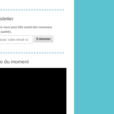
letter
z-vous pour être averti des nouveaux
s publiés.
éo du moment