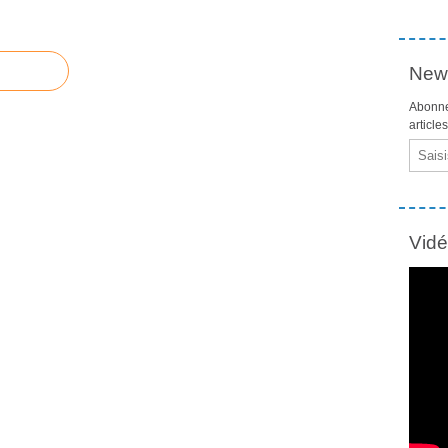
News
Abonne
article
Email
Vid