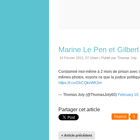
Marine Le Pen et Gilbert
10 Février 2021, 07:16am
|
Publié par Thomas Joly
Condamné moi-même à 2 mois de prison avec sur
mêmes photos, voyons ce que la justice politique
https://t.co/GhCQkvWK3m
— Thomas Joly (@ThomasJoly60)
February 10,
Partager cet article
Repost
0
« Article précédent