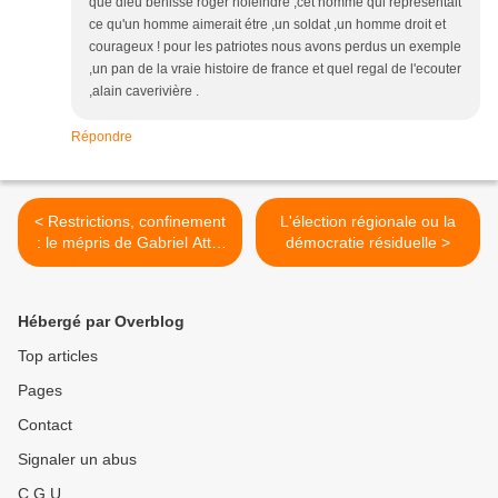
que dieu benisse roger holeindre ,cet homme qui representait
ce qu'un homme aimerait étre ,un soldat ,un homme droit et
courageux ! pour les patriotes nous avons perdus un exemple
,un pan de la vraie histoire de france et quel regal de l'ecouter
,alain caverivière .
Répondre
< Restrictions, confinement
L'élection régionale ou la
: le mépris de Gabriel Attal
démocratie résiduelle >
pour le peuple français
Hébergé par Overblog
Top articles
Pages
Contact
Signaler un abus
C.G.U.