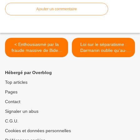
Ajouter un commentaire
< Enthousiasmé par la
Loi sur le séparatisme :
fraude massive de Biden,
Darmanin oublie qu’au-
Macron veut le vote
dessus de la République, il
électronique anticipé pour
y a la France… >
2022 !
Hébergé par Overblog
Top articles
Pages
Contact
Signaler un abus
C.G.U.
Cookies et données personnelles