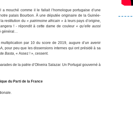
l a mouché comme il le fallait l’homologue portugaise d’une
notre palais Bourbon. À une députée originaire de la Guinée-
la restitution du
« patrimoine africain »
à leurs pays d’origine,
hangera ! - répondit à cette dame de couleur
« qu’elle aussi
lé général…
 multiplication par 10 du score de 2019, augure d’un avenir
GA, pour peu que les dissensions internes qui ont présidé à sa
ste
Basta
, « Assez ! », cessent.
arades de la patrie d’Oliveira Salazar. Un Portugal gouverné à
que du Parti de la France
tionale.