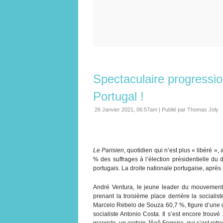
Spectaculaire progression
Portugal !
26 Janvier 2021, 06:57am
|
Publié par Thomas Joly
Le Parisien
, quotidien qui n’est plus « libéré », 
% des suffrages à l’élection présidentielle du d
portugais. La droite nationale portugaise, aprè
André Ventura, le jeune leader du mouvemen
prenant la troisième place derrière la social
Marcelo Rebelo de Souza 60,7 %, figure d’une d
socialiste Antonio Costa. Il s’est encore trou
marxiste, un certain Jôaô Ferreira, qui s’est retr