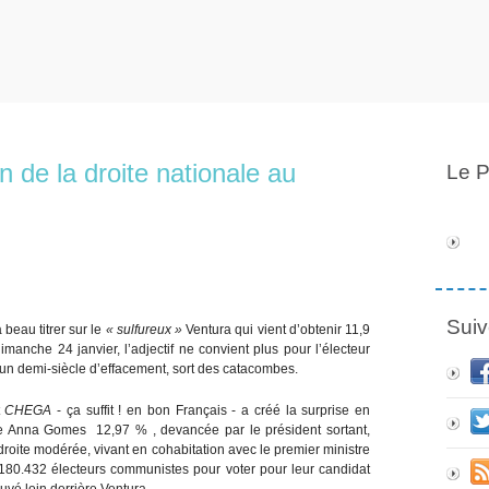
 de la droite nationale au
Le P
Suiv
a beau titrer sur le
« sulfureux »
Ventura qui vient d’obtenir 11,9
imanche 24 janvier, l’adjectif ne convient plus pour l’électeur
s un demi-siècle d’effacement, sort des catacombes.
t
CHEGA
- ça suffit ! en bon Français - a créé la surprise en
iste Anna Gomes 12,97 % , devancée par le président sortant,
roite modérée, vivant en cohabitation avec le premier ministre
vé 180.432 électeurs communistes pour voter pour leur candidat
ouvé loin derrière Ventura.