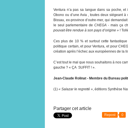
Ventura n’a pas sa langue dans sa poche, et i
Obono ou d’une Avia , toutes deux siégeant à 
Bissau, ex-province d’outre-mer, qui demandait 
le seul parlementaire de
CHEGA
- mais ça c
pouvait être rendue à son pays d’origine »
! Tol
Ces plus de 10 % et surtout cette fantastique
politique certain, et pour Ventura, et pour CHE
création après l’échec aux européennes de la li
C’est tout le mal que nous souhaitons à nos cam
gauche ? « ÇA SUFFIT ! ».
Jean-Claude Rolinat - Membre du Bureau politi
(1)
« Salazar le regretté »
, éditions Synthèse Na
Partager cet article
Repost
0