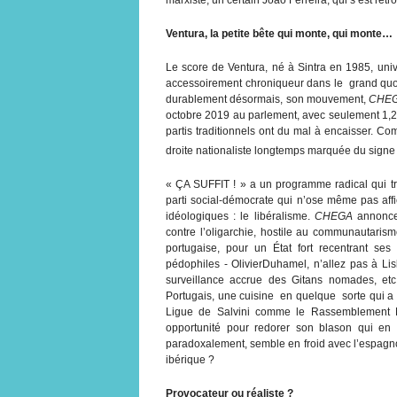
Ventura, la petite bête qui monte, qui monte…
Le score de Ventura, né à Sintra en 1985, univ
accessoirement chroniqueur dans le grand quoti
durablement désormais, son mouvement,
CHE
octobre 2019 au parlement, avec seulement 1,2
partis traditionnels ont du mal à encaisser. 
droite nationaliste longtemps marquée du signe 
« ÇA SUFFIT ! » a un programme radical qui tra
parti social-démocrate qui n’ose même pas affi
idéologiques : le libéralisme.
CHEGA
annonce 
contre l’oligarchie, hostile au communautarisme
portugaise, pour un État fort recentrant ses
pédophiles - OlivierDuhamel, n’allez pas à Li
surveillance accrue des Gitans nomades, et
Portugais, une cuisine en quelque sorte qui a 
Ligue de Salvini comme le Rassemblement Na
opportunité pour redorer son blason qui en 
paradoxalement, semble en froid avec l’espagn
ibérique ?
Provocateur ou réaliste ?