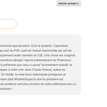
Article suivant »
tivement spectaculaire. Et je la soutiens. Cependant,
 au sein du PSD, parti de l'actuel marionnette qui sert de
e également rester membre de l'UE. Une chose me chagrine
terventions dénigré l'œuvre extraordinaire du Professeur
u'à prétendre que celui-ci aurait "énormément retardé" le
chapper à notre cher Jean-Claude Rolinat, auteur de
> En réalité, la vraie force nationaliste portugaise se
able parti #PartidoErgueTe dont le président est
 de positions sont plus proches de celles défendues par Le
ionalisme !