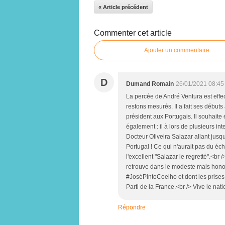
« Article précédent
Commenter cet article
Ajouter un commentaire
D
Dumand Romain
26/01/2021 08:45
La percée de André Ventura est effec
restons mesurés. Il a fait ses débuts
président aux Portugais. Il souhait
également : il à lors de plusieurs in
Docteur Oliveira Salazar allant jusq
Portugal ! Ce qui n'aurait pas du é
l'excellent "Salazar le regretté".<br /
retrouve dans le modeste mais honor
#JoséPintoCoelho et dont les prises
Parti de la France.<br /> Vive le nat
Répondre