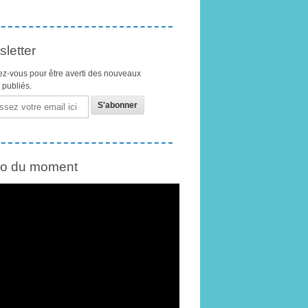
letter
z-vous pour être averti des nouveaux
s publiés.
éo du moment