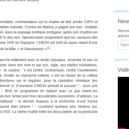
News
ersitaire, commentateur sur la chaine de télé privée CMTV et
dien lisboète, Correio da Manha, a gagné son pari : installer
Abonne
GA
, dans le paysage politique portugais, après son irruption en
article
9 % des voix. Spectaculaire progression que les caciques des
Email
Comme
VOX
en Espagne,
CHEGA
est sorti du quasi néant d’une
(1)
de la bête, « le Salazarisme »
.
nche nettement avec la droite classique, incarnée ici par un
cher dans son nom et par son sigle, ses réelles inclinations
Vid
la couleur : il est contre l’euthanasie, contre l’avortement,
, hostile au marxisme culturel, il est en faveur de la culture
 fonctions sur le régalien, pour la castration chimique des
sbonne si, d’aventure
CHEGA
prenait le pouvoir ! -, pour une
c… Bref, un programme en rupture avec ce que vivent les
un bon fumet pour tous les patriotes européens. D’ailleurs, La
tional - ce dernier toujours à la recherche d’une bonne
aurait bien besoin ! - courtisent quelque peu Ventura qui,
ol
VOX
. La vieille rivalité entre les deux patries de la péninsule