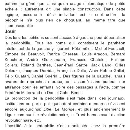
patrimoine génétique, ainsi qu’un usage diplomatique de petite
échelle ; autrement dit une simple construction. Dans cette
logique, puisque le désir individuel est le seul critère, la
pédophilie n’a plus rien de choquant, au même titre que
l’homosexualité.
Jouir
Dès lors, les pétitions se sont succédé à gauche pour dépénaliser
la pédophilie. Tous les noms qui constituent le panthéon
intellectuel de la gauche y figurent. Pêle-mêle : Michel Foucault,
Simone de Beauvoir, Patrice Chéreau, Louis Aragon, Bernard
Kouchner, André Glucksmann, François Châtelet, Philippe
Sollers, Roland Barthes, Jean-Paul Sartre, Jack Lang, Gilles
Deleuze, Jacques Derrida, Françoise Dolto, Alain Robbe-Grillet,
Félix Guatari, Daniel Guérin… Des figures de la gauche, jamais
avares de reproches moraux, ont assumé sans pudeur leur
attirance pour les enfants, voire des passages à l’acte, comme
Frédéric Mitterrand ou Daniel Cohn-Bendit.
La promotion de la pédophilie s’est faite dans des journaux,
institutions ou partis politiques dont certains membres sévissent
encore aujourd’hui:
Libé
,
Le Monde
, et plus anciennement la
Ligue communiste révolutionnaire, le Front homosexuel d’action
révolutionnaire, etc.
L’hostilité à la pédophilie s’est manifestée chez la première