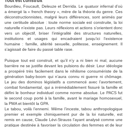
Tout est construit
Bourdieu, Foucault, Deleuze et Derrida. Le quatuor infernal d’où
a émergé la « french theory », mère de la théorie du genre. Ces
déconstructionnistes, malgré leurs différences, sont animés par
une certitude absolue : toute norme sociale est construite, la loi
naturelle n’existe pas. Leurs réflexions et actions s’orientent donc
vers un objectif, briser l’intégralité des structures naturelles,
institutions et usages qui encadraient jusqu’ici l’existence
humaine : famille, altérité sexuelle, politesse, enseignement. Il
s’agissait de faire du passé table rase.
Puisque tout est construit, et qu’il n’y a ni bien ni mal, aucune
barrière ne se justifie devant les pulsions du désir. Leur idéologie
a prospéré très facilement dans le nihilisme consumériste de la
génération baby-boom qui n’aura connu ni guerre ni chômage.
Le jeu des dominos législatifs a commencé avec l’avortement,
combat fondamental, qui a irrémédiablement fissuré la famille et
défini le bonheur individuel comme norme absolue. Le PACS fut
le second coup porté à la famille, avant le mariage homosexuel,
la PMA et bientôt la GPA.
Le tabou, voilà l’ennemi. Même l’inceste, tabou anthropologique
premier et exemple chimiquement pur de la loi naturelle, est
remis en cause, Claude Lévi-Strauss l’ayant analysé comme une
pratique destinée à favoriser la circulation des femmes et de leur