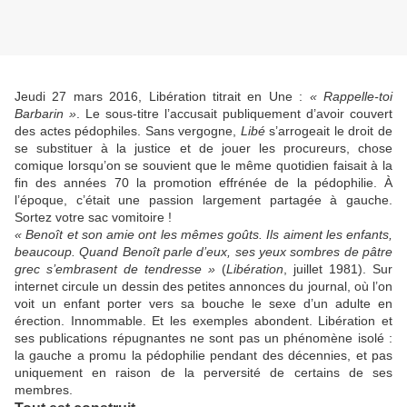
Jeudi 27 mars 2016, Libération titrait en Une :
« Rappelle-toi
Barbarin »
. Le sous-titre l’accusait publiquement d’avoir couvert
des actes pédophiles. Sans vergogne,
Libé
s’arrogeait le droit de
se substituer à la justice et de jouer les procureurs, chose
comique lorsqu’on se souvient que le même quotidien faisait à la
fin des années 70 la promotion effrénée de la pédophilie. À
l’époque, c’était une passion largement partagée à gauche.
Sortez votre sac vomitoire !
« Benoît et son amie ont les mêmes goûts. Ils aiment les enfants,
beaucoup. Quand Benoît parle d’eux, ses yeux sombres de pâtre
grec s’embrasent de tendresse »
(
Libération
, juillet 1981). Sur
internet circule un dessin des petites annonces du journal, où l’on
voit un enfant porter vers sa bouche le sexe d’un adulte en
érection. Innommable. Et les exemples abondent. Libération et
ses publications répugnantes ne sont pas un phénomène isolé :
la gauche a promu la pédophilie pendant des décennies, et pas
uniquement en raison de la perversité de certains de ses
membres.