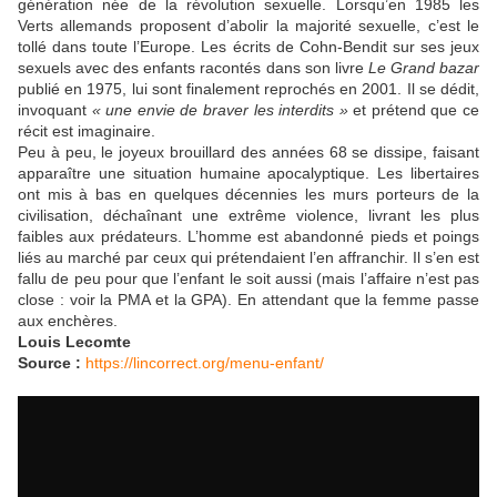
génération née de la révolution sexuelle. Lorsqu’en 1985 les
Verts allemands proposent d’abolir la majorité sexuelle, c’est le
tollé dans toute l’Europe. Les écrits de Cohn-Bendit sur ses jeux
sexuels avec des enfants racontés dans son livre
Le Grand bazar
publié en 1975, lui sont finalement reprochés en 2001. Il se dédit,
invoquant
« une envie de braver les interdits »
et prétend que ce
récit est imaginaire.
Peu à peu, le joyeux brouillard des années 68 se dissipe, faisant
apparaître une situation humaine apocalyptique. Les libertaires
ont mis à bas en quelques décennies les murs porteurs de la
civilisation, déchaînant une extrême violence, livrant les plus
faibles aux prédateurs. L’homme est abandonné pieds et poings
liés au marché par ceux qui prétendaient l’en affranchir. Il s’en est
fallu de peu pour que l’enfant le soit aussi (mais l’affaire n’est pas
close : voir la PMA et la GPA). En attendant que la femme passe
aux enchères.
Louis Lecomte
Source :
https://lincorrect.org/menu-enfant/