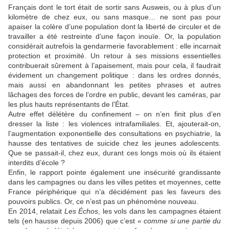
Français dont le tort était de sortir sans Ausweis, ou à plus d’un
kilomètre de chez eux, ou sans masque… ne sont pas pour
apaiser la colère d’une population dont la liberté de circuler et de
travailler a été restreinte d’une façon inouïe. Or, la population
considérait autrefois la gendarmerie favorablement : elle incarnait
protection et proximité. Un retour à ses missions essentielles
contribuerait sûrement à l’apaisement, mais pour cela, il faudrait
évidement un changement politique : dans les ordres donnés,
mais aussi en abandonnant les petites phrases et autres
lâchages des forces de l’ordre en public, devant les caméras, par
les plus hauts représentants de l’État.
Autre effet délétère du confinement – on n’en finit plus d’en
dresser la liste : les violences intrafamiliales. Et, ajouterait-on,
l’augmentation exponentielle des consultations en psychiatrie, la
hausse des tentatives de suicide chez les jeunes adolescents.
Que se passait-il, chez eux, durant ces longs mois où ils étaient
interdits d’école ?
Enfin, le rapport pointe également une insécurité grandissante
dans les campagnes ou dans les villes petites et moyennes, cette
France périphérique qui n’a décidément pas les faveurs des
pouvoirs publics. Or, ce n’est pas un phénomène nouveau.
En 2014, relatait
Les Échos
, les vols dans les campagnes étaient
tels (en hausse depuis 2006) que c’est
« comme si une partie du