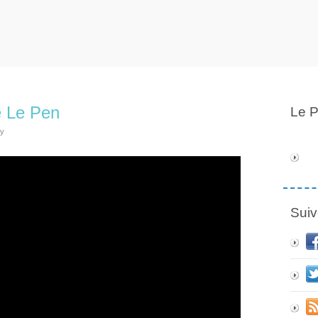
e Le Pen
Le P
ly
Suiv