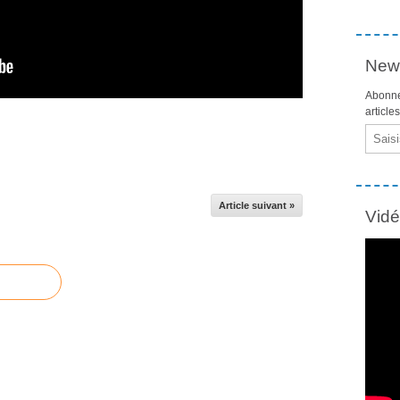
News
Abonne
article
Email
Article suivant »
Vid