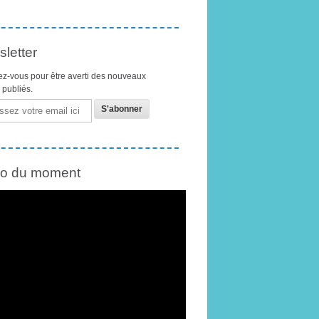
letter
z-vous pour être averti des nouveaux
s publiés.
éo du moment