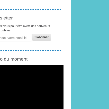
letter
z-vous pour être averti des nouveaux
s publiés.
éo du moment