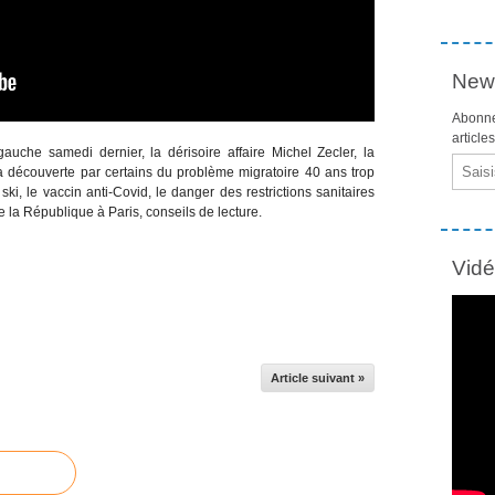
News
Abonne
article
auche samedi dernier, la dérisoire affaire Michel Zecler, la
Email
a découverte par certains du problème migratoire 40 ans trop
 ski, le vaccin anti-Covid, le danger des restrictions sanitaires
 la République à Paris, conseils de lecture.
Vid
Article suivant »