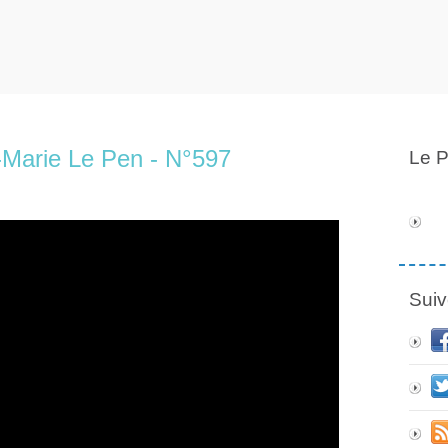
-Marie Le Pen - N°597
Le P
Suiv