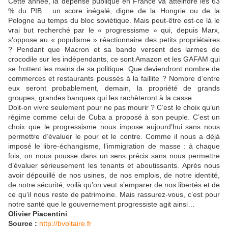
Cette année, la dépense publique en France va atteindre les 63
% du PIB : un score inégalé, digne de la Hongrie ou de la
Pologne au temps du bloc soviétique. Mais peut-être est-ce là le
vrai but recherché par le « progressisme » qui, depuis Marx,
s’oppose au « populisme » réactionnaire des petits propriétaires
? Pendant que Macron et sa bande versent des larmes de
crocodile sur les indépendants, ce sont Amazon et les GAFAM qui
se frottent les mains de sa politique. Que deviendront nombre de
commerces et restaurants poussés à la faillite ? Nombre d’entre
eux seront probablement, demain, la propriété de grands
groupes, grandes banques qui les rachèteront à la casse.
Doit-on vivre seulement pour ne pas mourir ? C’est le choix qu’un
régime comme celui de Cuba a proposé à son peuple. C’est un
choix que le progressisme nous impose aujourd’hui sans nous
permettre d’évaluer le pour et le contre. Comme il nous a déjà
imposé le libre-échangisme, l’immigration de masse : à chaque
fois, on nous pousse dans un sens précis sans nous permettre
d’évaluer sérieusement les tenants et aboutissants. Après nous
avoir dépouillé de nos usines, de nos emplois, de notre identité,
de notre sécurité, voilà qu’on veut s’emparer de nos libertés et de
ce qu’il nous reste de patrimoine. Mais rassurez-vous, c’est pour
notre santé que le gouvernement progressiste agit ainsi…
Olivier Piacentini
Source :
http://bvoltaire.fr