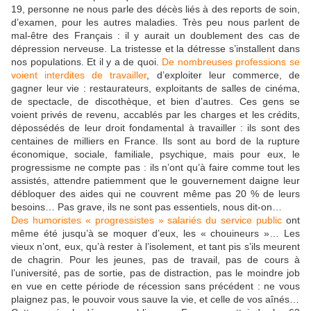
19, personne ne nous parle des décès liés à des reports de soin,
d’examen, pour les autres maladies. Très peu nous parlent de
mal-être des Français : il y aurait un doublement des cas de
dépression nerveuse. La tristesse et la détresse s’installent dans
nos populations. Et il y a de quoi.
De nombreuses professions se
voient interdites de travailler
, d’exploiter leur commerce, de
gagner leur vie : restaurateurs, exploitants de salles de cinéma,
de spectacle, de discothèque, et bien d’autres. Ces gens se
voient privés de revenu, accablés par les charges et les crédits,
dépossédés de leur droit fondamental à travailler : ils sont des
centaines de milliers en France. Ils sont au bord de la rupture
économique, sociale, familiale, psychique, mais pour eux, le
progressisme ne compte pas : ils n’ont qu’à faire comme tout les
assistés, attendre patiemment que le gouvernement daigne leur
débloquer des aides qui ne couvrent même pas 20 % de leurs
besoins… Pas grave, ils ne sont pas essentiels, nous dit-on…
Des humoristes « progressistes » salariés du service public
ont
même été jusqu’à se moquer d’eux, les « chouineurs »… Les
vieux n’ont, eux, qu’à rester à l’isolement, et tant pis s’ils meurent
de chagrin. Pour les jeunes, pas de travail, pas de cours à
l’université, pas de sortie, pas de distraction, pas le moindre job
en vue en cette période de récession sans précédent : ne vous
plaignez pas, le pouvoir vous sauve la vie, et celle de vos aînés…