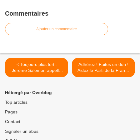
Commentaires
Ajouter un commentaire
< Toujours plus fort :
Adhérez ! Faites un don !
Jérôme Salomon appelle
Aidez le Parti de la France
les Français qui le peuvent
à défendre notre peuple et
à manger en extérieur à
notre Nation ! >
Noël
Hébergé par Overblog
Top articles
Pages
Contact
Signaler un abus