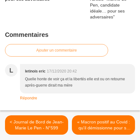
Commentaires
Ajouter un commentaire
L
letinois eric
17/12/2020 20:42
Quelle honte de voir ça et la libertés elle est ou on retourne
après-guerre dirait ma mère
Répondre
< Journal de Bord de Jean-
« Macron positif au Covid :
Marie Le Pen - N°599
qu'il démissionne pour se
soigner puisque ce virus est
si grave ! » >