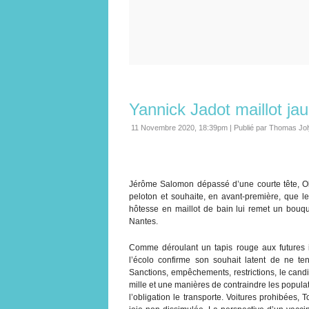
Yannick Jadot maillot jau
11 Novembre 2020, 18:39pm
|
Publié par Thomas Jol
Jérôme Salomon dépassé d’une courte tête, Oli
peloton et souhaite, en avant-première, que le
hôtesse en maillot de bain lui remet un bouqu
Nantes.
Comme déroulant un tapis rouge aux futures in
l’écolo confirme son souhait latent de ne t
Sanctions, empêchements, restrictions, le can
mille et une manières de contraindre les populatio
l’obligation le transporte. Voitures prohibées,