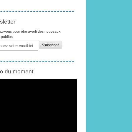
letter
z-vous pour être averti des nouveaux
s publiés.
éo du moment