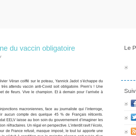
ne du vaccin obligatoire
Le P
y
vier Véran coiffé sur le poteau, Yannick Jadot s’échappe du
 très attendu vaccin anti-Covid soit obligatoire. Prem’s ! Une
Suiv
et de fleurs. Vive le champion. Et à demain pour l’arrivée à
jonctions macroniennes, face au journaliste qui l’interroge,
enir aucun compte des quelque 45 % de Français réticents.
didat EELV laisse au bon soin du gouvernement d’imaginer les
n réfractaires. Un régal en perspective. L’interdit ravit l’écolo,
 Tour de France refusé, masque imposé, le tout lui apporte une