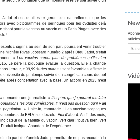
 le séduit à condition que la moindre réserve soit suivie d’un
k Jadot et ses ouailles exigeront tout naturellement que les
News
oirs avec pictogrammes de seringues pour les cyclistes déjà
e shoot pour les accros au vaccin et un Paris Plages avec des
Abonne
cle !
article
Email
esprits chagrins au sein de son parti pourraient venir troubler
ine Michèle Rivasi, dossard numéro 2 après Dieu Jadot, s’était
années.
« Les vaccins créent plus de problèmes qu’ils n’en
 2015. Le père la piquouse évacue la question. Elle a changé
dans l’erreur,
« 99,99 % des autres »
sont favorables, affirme le
une université de printemps suivie d’un congrès au cours duquel
Vid
fête après concertation avec la base. Un accord en 2023 n’est
 »
demande une journaliste.
« J’espère que je pourrai me faire
pulations les plus vulnérables. Il n’est pas question qu’il y ait
e population. »
Halte-là, camarade ! Les vaccino-sceptiques
es membres de EELV soit décrété. Eux d’abord. Au fil des mois,
ndicateur de la fiabilité du vaccin. Vert clair : tout va bien. Vert
e. Produit toxique. Abandon de l’expérience.
sein du parti de Yannick Jadot permettra de ne pas recourir à la