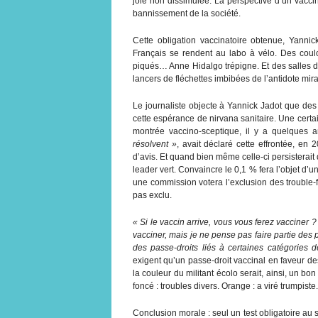
joie non dissimulée. La perspective d’un vaccin
bannissement de la société.
Cette obligation vaccinatoire obtenue, Yannic
Français se rendent au labo à vélo. Des coul
piqués… Anne Hidalgo trépigne. Et des salles d
lancers de fléchettes imbibées de l’antidote mira
Le journaliste objecte à Yannick Jadot que des 
cette espérance de nirvana sanitaire. Une certa
montrée vaccino-sceptique, il y a quelques 
résolvent »
, avait déclaré cette effrontée, en
d’avis. Et quand bien même celle-ci persisterait 
leader vert. Convaincre le 0,1 % fera l’objet d’
une commission votera l’exclusion des trouble-
pas exclu.
« Si le vaccin arrive, vous vous ferez vacciner ?
vacciner, mais je ne pense pas faire partie des po
des passe-droits liés à certaines catégories d
exigent qu’un passe-droit vaccinal en faveur d
la couleur du militant écolo serait, ainsi, un bon i
foncé : troubles divers. Orange : a viré trumpist
Conclusion morale : seul un test obligatoire au 