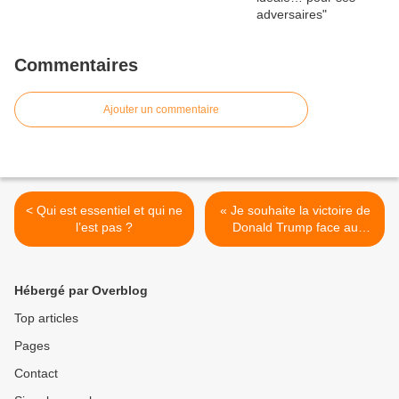
Commentaires
Ajouter un commentaire
< Qui est essentiel et qui ne
« Je souhaite la victoire de
l’est pas ?
Donald Trump face au
semi-cadavre de l'oligarchie
mondialiste et cosmopolite
» >
Hébergé par Overblog
Top articles
Pages
Contact