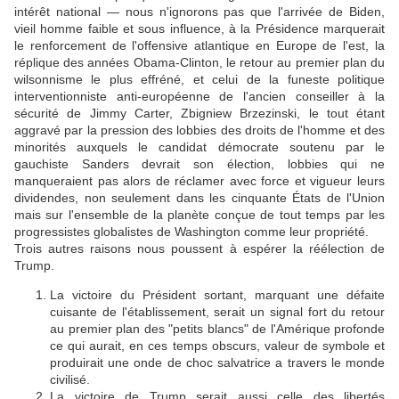
intérêt national — nous n'ignorons pas que l'arrivée de Biden,
vieil homme faible et sous influence, à la Présidence marquerait
le renforcement de l'offensive atlantique en Europe de l'est, la
réplique des années Obama-Clinton, le retour au premier plan du
wilsonnisme le plus effréné, et celui de la funeste politique
interventionniste anti-européenne de l'ancien conseiller à la
sécurité de Jimmy Carter, Zbigniew Brzezinski, le tout étant
aggravé par la pression des lobbies des droits de l'homme et des
minorités auxquels le candidat démocrate soutenu par le
gauchiste Sanders devrait son élection, lobbies qui ne
manqueraient pas alors de réclamer avec force et vigueur leurs
dividendes, non seulement dans les cinquante États de l'Union
mais sur l'ensemble de la planète conçue de tout temps par les
progressistes globalistes de Washington comme leur propriété.
Trois autres raisons nous poussent à espérer la réélection de
Trump.
La victoire du Président sortant, marquant une défaite
cuisante de l'établissement, serait un signal fort du retour
au premier plan des "petits blancs" de l'Amérique profonde
ce qui aurait, en ces temps obscurs, valeur de symbole et
produirait une onde de choc salvatrice a travers le monde
civilisé.
La victoire de Trump serait aussi celle des libertés