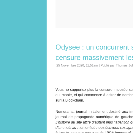
Odysee : un concurrent 
censure massivement les
25 Novembre 2020, 11:51am
|
Publié par Thomas Jol
Vous ne supportez plus la censure imposée su
qui monte, et qui commence à attirer de nombr
sur la Blockchain.
Numerama, journal initialement destiné aux int
journal de propagande numérique de gauch
L’histoire du site attire d’autant plus l’attentio
d’un mois au moment où nous écrivons ces lignes.
fait de la nouvelle mouture de LBRY [prononcé « 