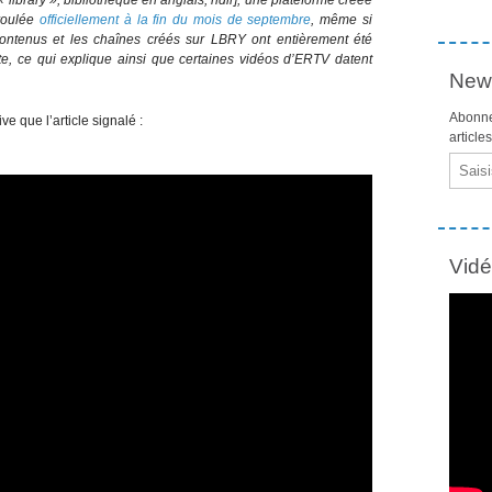
éroulée
officiellement à la fin du mois de septembre
, même si
contenus et les chaînes créés sur LBRY ont entièrement été
te, ce qui explique ainsi que certaines vidéos d’ERTV datent
News
Abonne
e que l’article signalé :
article
Email
Vid