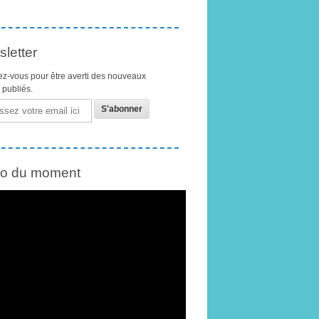
letter
z-vous pour être averti des nouveaux
s publiés.
éo du moment