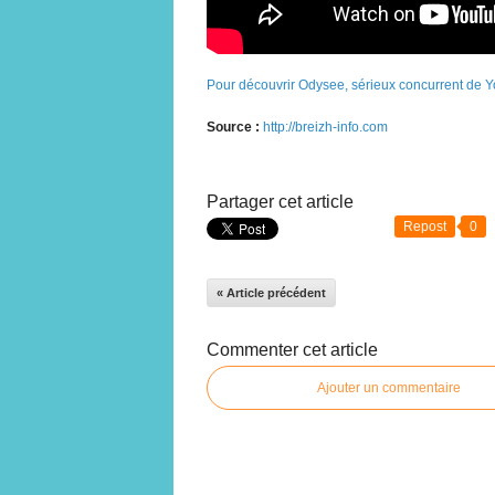
Pour découvrir Odysee, sérieux concurrent de You
Source :
http://breizh-info.com
Partager cet article
Repost
0
« Article précédent
Commenter cet article
Ajouter un commentaire