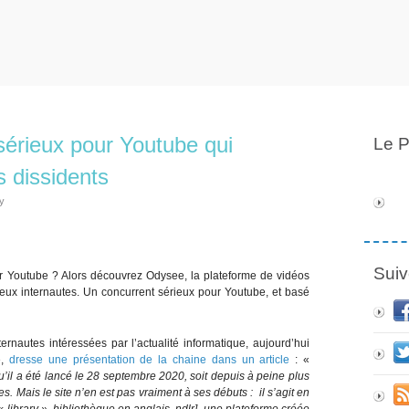
sérieux pour Youtube qui
Le P
 dissidents
y
Suiv
r Youtube ? Alors découvrez Odysee, la plateforme de vidéos
eux internautes. Un concurrent sérieux pour Youtube, et basé
ernautes intéressées par l’actualité informatique, aujourd’hui
e,
dresse une présentation de la chaine dans un article
: «
n qu’il a été lancé le 28 septembre 2020, soit depuis à peine plus
 Mais le site n’en est pas vraiment à ses débuts : il s’agit en
library », bibliothèque en anglais, ndlr], une plateforme créée