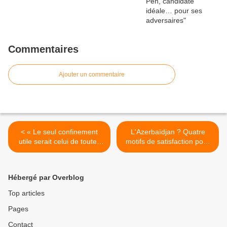
Commentaires
Ajouter un commentaire
< « Le seul confinement
L'Azerbaïdjan ? Quatre
utile serait celui de toutes
motifs de satisfaction pour
les banlieues islamo-
Israël >
mafieuses »
Hébergé par Overblog
Top articles
Pages
Contact