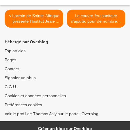
< Lorrain de Sainte-Affrique
Le couvre-feu sanitaire
présente l'Institut Jean-
s'ajoute, pour de nombreux
Marie Le Pen
Français, au couvre-feu
sécuritaire permanent qu'ils
s'imposent >
Hébergé par Overblog
Top articles
Pages
Contact
Signaler un abus
C.G.U.
Cookies et données personnelles
Préférences cookies
Voir le profil de Thomas Joly sur le portail Overblog
Créer un blog sur Overblog