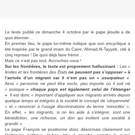
Le texte publié ce dimanche 4 octobre par le pape jésuite a de
quoi étonner…
En premier lieu, le pape lui-même indique que son encyclique a
été inspirée par le grand imam du Caire, Ahmad Al-Tayyeb, cité à
cinq reprises ! De quoi déjà faire frémir…
Mais ce n’est pas tout. Accrochez-vous !
Sur les frontières, le texte est proprement hallucinant :
Les «
limites et les frontières des États
ne peuvent pas s’opposer »
à
l’arrivée d’un migrant car il n’est pas un
« usurpateur »
.
Ainsi
« personne ne peut être exclu, peu importe où il soit né
»
puisque
« chaque pays est également celui de l’étranger
»
.
Il est donc
« important d’appliquer aux migrants arrivés depuis
quelque temps et intégrés à la société le concept de ‘citoyenneté’
»
et
« renoncer à l’usage discriminatoire du terme ‘minorités’ »
.
En effet,
« les migrants, si on les aide à s’intégrer, sont une
bénédiction, une richesse, un don qui invitent une société à
grandir ».
Le pape François se positionne donc désormais clairement sur