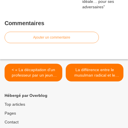
Commentaires
Ajouter un commentaire
< « La décapitation d'un
La différence entre le
professeur par un jeune
musulman radical et le
immigré est une
musulman modéré >
démonstration sanglante de
la guerre de conquête qui
Hébergé par Overblog
est faite contre la France »
Top articles
Pages
Contact