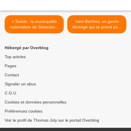
< Suède : la municipalité
Yann Barthès, un gamin
nationaliste de Sölvesborg
dérangé qui se prend pour
refuse les migrants et défie
une fille et sa mère folle >
la « loi de colonisation »
Hébergé par Overblog
Top articles
Pages
Contact
Signaler un abus
C.G.U.
Cookies et données personnelles
Préférences cookies
Voir le profil de Thomas Joly sur le portail Overblog